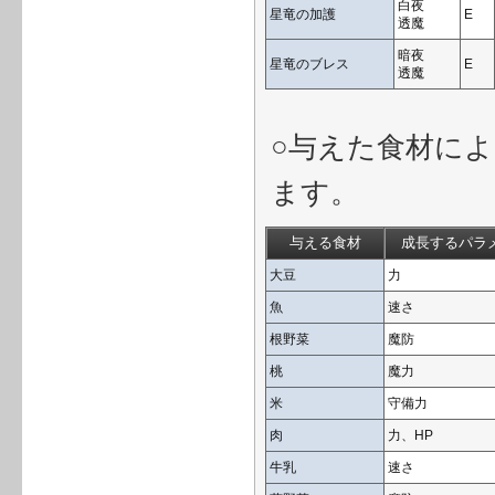
白夜
星竜の加護
E
透魔
暗夜
星竜のブレス
E
透魔
○与えた食材に
ます。
与える食材
成長するパラ
大豆
力
魚
速さ
根野菜
魔防
桃
魔力
米
守備力
肉
力、HP
牛乳
速さ