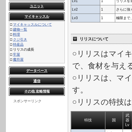
Lv1
1
リリスを
ユニット
Lv2
1
さらに強
マイキャッスル
Lv3
1
極限まで
□
マイキャッスルについて
□
建物一覧
□
料理
リリスについて
□
クジ引き
□
特産品
□
リリスの成長
○リリスはマイ
□
牢屋
□
魔符屋
で、食材を与え
データベース
○リリスは、マ
通信
す。
その他 攻略情報
○リリスの特技
スポンサーリンク
武
特技
国
器
Lv