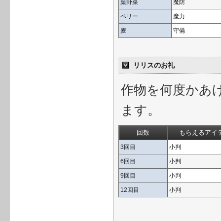
葉野菜
魔防
ベリー
魔力
麦
守備
リリスのお礼
作物を何度かあ
ます。
回数
もらえるアイ
3回目
小判
6回目
小判
9回目
小判
12回目
小判