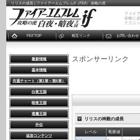
リリスの成長 | ファイアーエムブレムif（FEif） 攻略の虎
ファイア
攻略に
テクニ
FEif TOP
相互リンク
お問い合わせ
スポンサーリンク
最新情報
基本情報
共通チャート（第1章～第6章）
白夜王国
暗夜王国
透魔王国
リリスの神殿の成長
外伝
レベル
竜脈値
追加コンテンツ