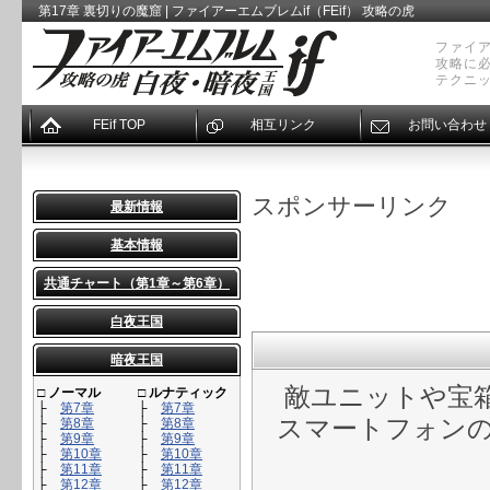
第17章 裏切りの魔窟 | ファイアーエムブレムif（FEif） 攻略の虎
ファイア
攻略に
テクニ
FEif TOP
相互リンク
お問い合わせ
スポンサーリンク
最新情報
基本情報
共通チャート（第1章～第6章）
白夜王国
暗夜王国
敵ユニットや宝
□
ノーマル
□
ルナティック
├
第7章
├
第7章
スマートフォン
├
第8章
├
第8章
├
第9章
├
第9章
├
第10章
├
第10章
├
第11章
├
第11章
├
第12章
├
第12章