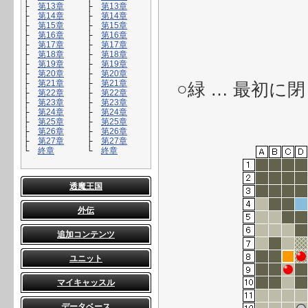
├
第13章
├
第13章
├
第14章
├
第14章
├
第15章
├
第15章
├
第16章
├
第16章
├
第17章
├
第17章
├
第18章
├
第18章
├
第19章
├
第19章
├
第20章
├
第20章
├
第21章
├
第21章
○緑 … 最初に
├
第22章
├
第22章
├
第23章
├
第23章
├
第24章
├
第24章
├
第25章
├
第25章
├
第26章
├
第26章
├
第27章
├
第27章
└
終章
└
終章
透魔王国
外伝
追加コンテンツ
ユニット
マイキャッスル
データベース