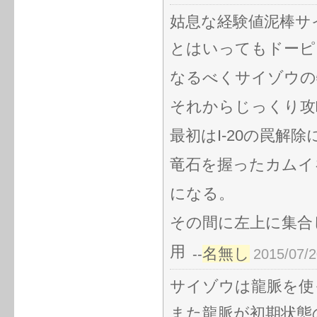
姑息な経験値泥棒サ
とはいってもドーピ
なるべくサイゾウの
それからじっくり攻
最初はI-20の罠解
竜石を握ったカムイ
になる。
その間に左上に集合
用
名無し
--
2015/07/2
サイゾウは龍脈を使
また龍脈が初期状態