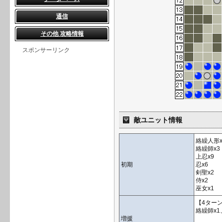
通信
その他 攻略情報
スポンサーリンク
敵ユニット情報
絡繰人形x
絡繰師x3
上忍x9
初期
忍x6
剣聖x2
侍x2
巫女x1
【4ター
絡繰師x1
増援