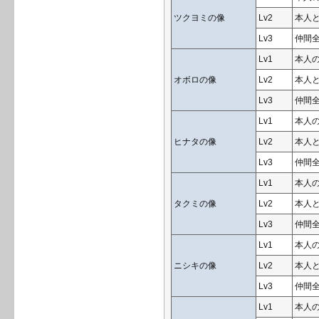
ツクヨミの像
Lv2
本人
Lv3
仲間
Lv1
本人
オボロの像
Lv2
本人
Lv3
仲間
Lv1
本人
ヒナタの像
Lv2
本人
Lv3
仲間
Lv1
本人
タクミの像
Lv2
本人
Lv3
仲間
Lv1
本人
ニシキの像
Lv2
本人
Lv3
仲間
Lv1
本人