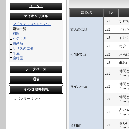
ユニット
建物名
Lv
マイキャッスル
Lv1
すれ
□
マイキャッスルについて
□
建物一覧
旅人の広場
Lv2
すれ
□
料理
Lv3
すれ
□
クジ引き
□
特産品
Lv1
毎夕
□
リリスの成長
□
牢屋
泉/畑/岩山
Lv2
さら
□
魔符屋
Lv3
非常
データベース
仲間
Lv1
キャ
通信
仲間
マイルーム
Lv2
キャ
その他 攻略情報
仲間
スポンサーリンク
Lv3
キャ
占い
Lv1
キャ
さら
資料館
Lv2
キャ