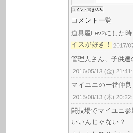
コメント一覧
道具屋Lev2にし
イスが好き！
2017/0
管理人さん、子供達
2016/05/13 (金) 21:41
マイユニの一番仲良
2015/08/13 (木) 20:22
闘技場でマイユニ参
いいんじゃない？