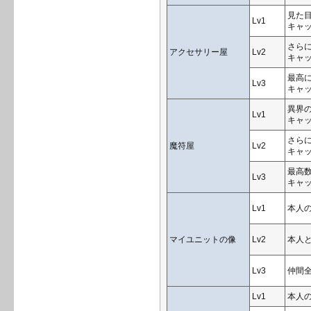
見た
Lv1
キャッ
さら
アクセサリー屋
Lv2
キャッ
最高
Lv3
キャッ
異界
Lv1
キャッ
さら
魔符屋
Lv2
キャッ
最高
Lv3
キャッ
Lv1
本人
マイユニットの像
Lv2
本人
Lv3
仲間
Lv1
本人