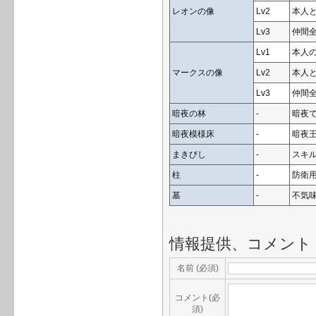
レオンの像
Lv2
本人
Lv3
仲間
Lv1
本人
マークスの像
Lv2
本人
Lv3
仲間
暗夜の林
-
暗夜
暗夜模様床
-
暗夜
まきびし
-
スキ
柱
-
防衛
墓
-
不気
情報提供、コメント
名前 (必須)
コメント(必
須)