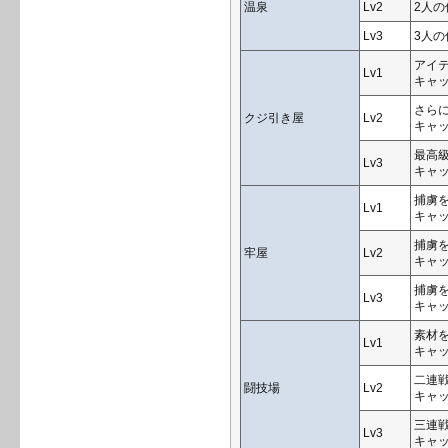
温泉
Lv2
2人
Lv3
3人
アイ
Lv1
キャ
さら
クジ引き屋
Lv2
キャ
最高
Lv3
キャ
捕虜
Lv1
キャ
捕虜
牢屋
Lv2
キャッ
捕虜
Lv3
キャッ
素材
Lv1
キャ
二連
闘技場
Lv2
キャ
三連
Lv3
キャ