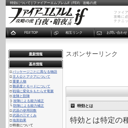
特効について | ファイアーエムブレムif（FEif） 攻略の虎
ファイア
攻略に
テクニ
FEif TOP
相互リンク
お問い合わせ
スポンサーリンク
最新情報
基本情報
□
パッケージごとに異なる物語
□
主人公とアクアについて
□
重要人物
□
難易度とモードについて
□
戦場に変化をもたらす竜脈
□
攻陣と防陣
├
攻陣による能力補正
特効とは
└
防陣による能力補正
□
武器の使用回数
□
武器の三すくみ
特効とは特定の
□
地形効果
□
特攻について