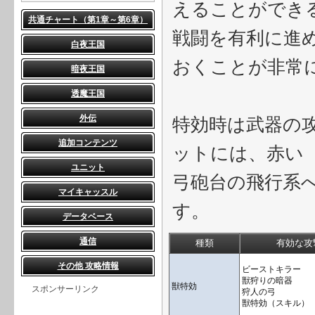
えることができ
共通チャート（第1章～第6章）
戦闘を有利に進
白夜王国
おくことが非常
暗夜王国
透魔王国
外伝
特効時は武器の
追加コンテンツ
ットには、赤い
ユニット
弓砲台の飛行系
マイキャッスル
す。
データベース
通信
種類
有効な攻
その他 攻略情報
ビーストキラー
獣狩りの暗器
獣特効
スポンサーリンク
狩人の弓
獣特効（スキル）