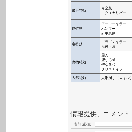
弓全般
飛行特効
エクスカリバー
アーマーキラー
鎧特効
ハンマー
針手裏剣
ドラゴンキラー
竜特効
龍神・辰
霊刀
聖なる槍
魔物特効
聖なる弓
クリスナイフ
人形特効
人形崩し（スキル
情報提供、コメント
名前 (必須)