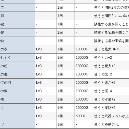
ープ
-
1回
-
使うと周囲2マスの味
ら貝
-
1回
-
使うと周囲2マスの味
の鍵
-
1回
-
隣接する扉を開くこと
の鍵
-
1回
-
隣接する宝箱を開くこ
能鍵
-
1回
-
隣接する扉や宝箱を開
使の衣
Lv3
1回
10000G
使うと最大HP+5
のしずく
Lv3
1回
10000G
使うと力+2
霊の粉
Lv3
1回
10000G
使うと魔力+2
伝の書
Lv3
1回
10000G
使うと技+2
やての羽
Lv3
1回
10000G
使うと速さ+2
神の像
Lv3
1回
10000G
使うと運+4
の盾
Lv3
1回
10000G
使うと守備+2
よけ
Lv3
1回
10000G
使うと魔防+2
書
Lv3
1回
5000G
使うと武器レベルが上
ーツ
-
1回
-
使うと移動力+1