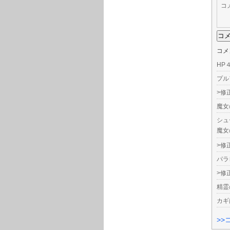
コ
コメ
HP
プル
>修
魔女
シュ
魔女
>修
パラ
>修
精霊
カギ
>>