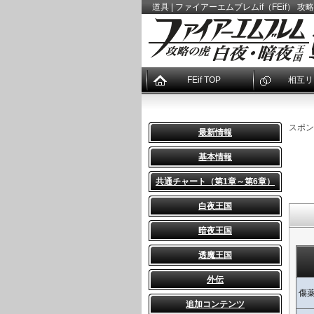
道具 | ファイアーエムブレムif（FEif） 攻
FEif TOP
相互リ
スポン
最新情報
基本情報
共通チャート（第1章～第6章）
白夜王国
暗夜王国
透魔王国
外伝
傷
追加コンテンツ