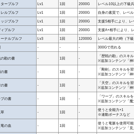
スタープルフ
Lv1
1回
2000G
レベル10以上の下級
ラレルプルフ
Lv1
1回
2000G
自身の素質で、レベル
リッジプルフ
Lv1
1回
2000G
支援S相手により、レ
ディプルフ
Lv1
1回
2000G
支援A+相手により、
ターナルプルフ
Lv3
1回
12000G
レベル最大の時（下級
判
-
-
-
300Gで売れる
「歴戦の勘」のスキル
戦の勘の書
-
1回
-
※追加コンテンツ「神
「剛剣」のスキルを習
剣の書
-
1回
-
※追加コンテンツ「神
「天空」のスキルを習
空の書
-
1回
-
※追加コンテンツ「神
「ワープ」のスキルを
ープの書
-
1回
-
※追加コンテンツ「魔
使うと全能力+1
竜草
-
1回
-
※連動ボーナスなど
使うと竜脈を使用可能
祖竜の血
-
1回
-
※追加コンテンツ「見