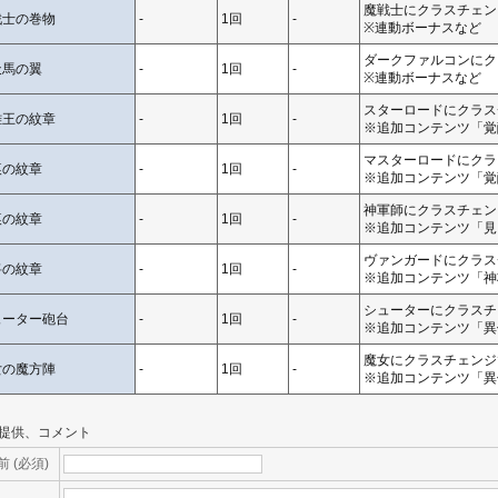
魔戦士にクラスチェン
戦士の巻物
-
1回
-
※連動ボーナスなど
ダークファルコンにク
天馬の翼
-
1回
-
※連動ボーナスなど
スターロードにクラスチ
雄王の紋章
-
1回
-
※追加コンテンツ「覚
マスターロードにクラス
痕の紋章
-
1回
-
※追加コンテンツ「覚
神軍師にクラスチェンジ
痕の紋章
-
1回
-
※追加コンテンツ「見
ヴァンガードにクラスチ
将の紋章
-
1回
-
※追加コンテンツ「神
シューターにクラスチェ
ューター砲台
-
1回
-
※追加コンテンツ「異
魔女にクラスチェンジで
女の魔方陣
-
1回
-
※追加コンテンツ「異
提供、コメント
前 (必須)