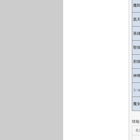
魔
黒
英
聖
邪
神
シ
魔
情報
名