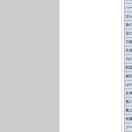
ハ
ほ
扉
宝
万
天
力
精
秘
は
女
竜
魔
術
ブ