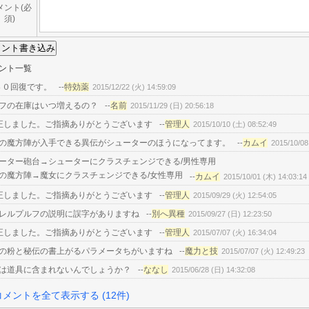
メント(必
須)
ント一覧
４０回復です。
特効薬
--
2015/12/22 (火) 14:59:09
フの在庫はいつ増えるの？
名前
--
2015/11/29 (日) 20:56:18
正しました。ご指摘ありがとうございます
管理人
--
2015/10/10 (土) 08:52:49
の魔方陣が入手できる異伝がシューターのほうになってます。
カムイ
--
2015/10/08
ーター砲台→シューターにクラスチェンジできる/男性専用
の魔方陣→魔女にクラスチェンジできる/女性専用
カムイ
--
2015/10/01 (木) 14:03:14
正しました。ご指摘ありがとうございます
管理人
--
2015/09/29 (火) 12:54:05
レルプルフの説明に誤字がありますね
別へ異種
--
2015/09/27 (日) 12:23:50
正しました。ご指摘ありがとうございます
管理人
--
2015/07/07 (火) 16:34:04
の粉と秘伝の書上がるパラメータちがいますね
魔力と技
--
2015/07/07 (火) 12:49:23
は道具に含まれないんでしょうか？
ななし
--
2015/06/28 (日) 14:32:08
コメントを全て表示する (12件)