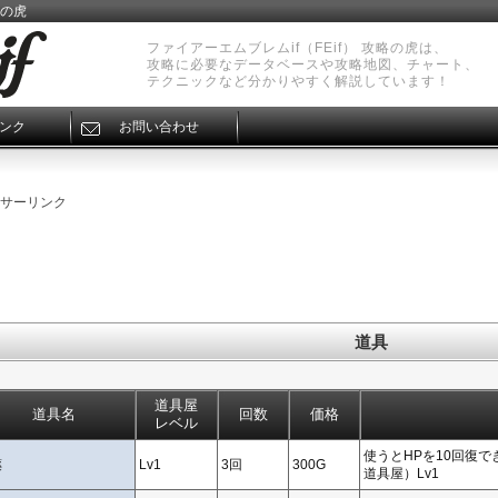
略の虎
ファイアーエムブレムif（FEif） 攻略の虎は、
攻略に必要なデータベースや攻略地図、チャート、
テクニックなど分かりやすく解説しています！
ンク
お問い合わせ
サーリンク
道具
道具屋
道具名
回数
価格
レベル
使うとHPを10回復で
薬
Lv1
3回
300G
道具屋）Lv1