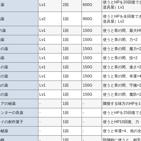
使うとHPを20回復で
合薬
Lv1
2回
600G
道具屋）Lv1
使うとHPを全回復で
効薬
Lv2
1回
900G
道具屋）Lv2
の薬
Lv1
1回
150G
使うと章の間、最大HP
の薬
Lv1
1回
150G
使うと章の間、力+2
力の薬
Lv1
1回
150G
使うと章の間、魔力+
の薬
Lv1
1回
150G
使うと章の間、技+2
さの薬
Lv1
1回
150G
使うと章の間、速さ+
運の薬
Lv1
1回
150G
使うと章の間、幸運+
備の薬
Lv1
1回
150G
使うと章の間、守備+
防の薬
Lv1
1回
150G
使うと章の間、魔防+
クアの秘薬
-
1回
-
隣接する味方のHPを1
ュンターの良薬
-
1回
-
使うとHPを25回復で
レイの創作菓子
-
1回
-
使うとHP10回復、力
の秘薬
-
1回
-
使うと幸運+4、他の全
の種
-
1回
-
防陣時に使うと、相手