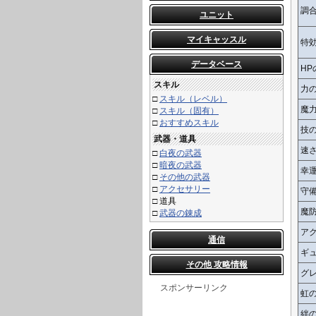
調
ユニット
マイキャッスル
特
データベース
HP
スキル
力
□
スキル（レベル）
魔
□
スキル（固有）
□
おすすめスキル
技
武器・道具
速
□
白夜の武器
□
暗夜の武器
幸
□
その他の武器
□
アクセサリー
守
□
道具
魔
□
武器の錬成
ア
通信
ギ
その他 攻略情報
グ
スポンサーリンク
虹
絆