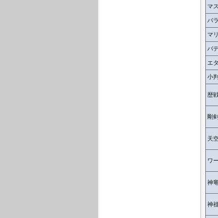
マ
パ
マ
バ
エ
小
歴
剛
天
ワ
神
神