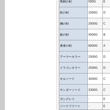
青銅の剣
500G
E
鉄の剣
1000G
D
鋼の剣
2000G
C
銀の剣
4000G
B
勇者の剣
8000G
A
アーマーキラー
2500G
D
ドラゴンキラー
2500G
D
キルソード
3000G
C
サンダーソード
3300G
C
ガングレリ
-
E
ジークフリート
-
E