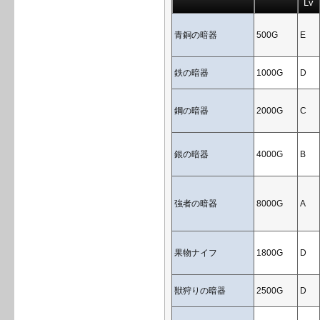
Lv
青銅の暗器
500G
E
鉄の暗器
1000G
D
鋼の暗器
2000G
C
銀の暗器
4000G
B
強者の暗器
8000G
A
果物ナイフ
1800G
D
獣狩りの暗器
2500G
D