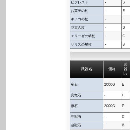
ビフレスト
-
S
お菓子の杖
-
E
キノコの杖
-
E
花束の杖
-
D
エリーゼの幼杖
-
C
リリスの星杖
-
B
武
武器名
価格
器
Lv
竜石
2000G
E
真竜石
-
C
獣石
2000G
E
守獣石
-
C
超獣石
-
B