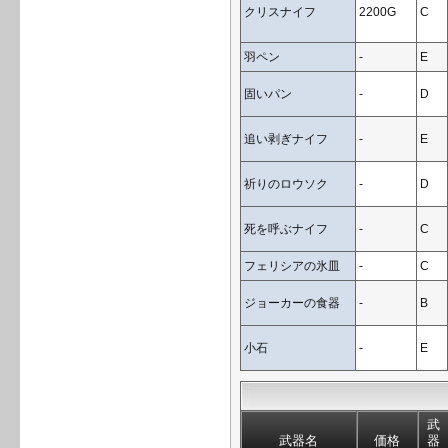
クリスナイフ
2200G
C
羽ペン
-
E
固いパン
-
D
追い剥ぎナイフ
-
E
祈りのロウソク
-
D
死を呼ぶナイフ
-
C
フェリシアの氷皿
-
C
ジョーカーの食器
-
B
小石
-
E
武
武器名
価格
器