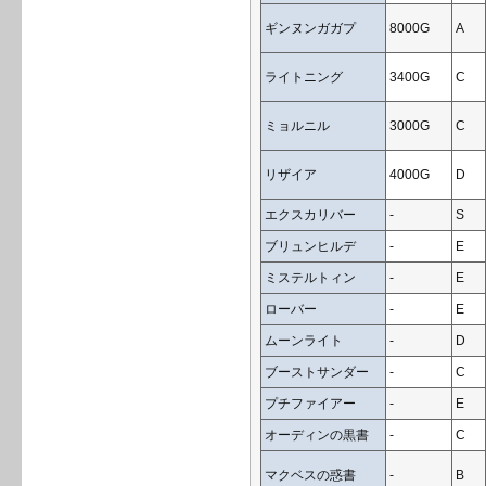
ギンヌンガガプ
8000G
A
ライトニング
3400G
C
ミョルニル
3000G
C
リザイア
4000G
D
エクスカリバー
-
S
ブリュンヒルデ
-
E
ミステルトィン
-
E
ローバー
-
E
ムーンライト
-
D
ブーストサンダー
-
C
プチファイアー
-
E
オーディンの黒書
-
C
マクベスの惑書
-
B