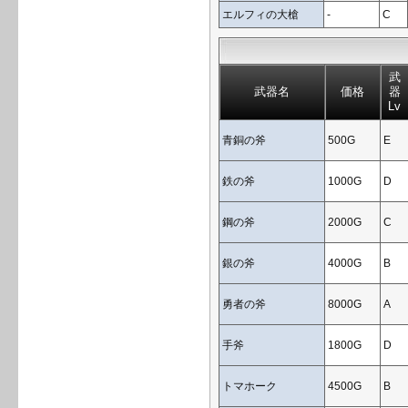
エルフィの大槍
-
C
武
武器名
価格
器
Lv
青銅の斧
500G
E
鉄の斧
1000G
D
鋼の斧
2000G
C
銀の斧
4000G
B
勇者の斧
8000G
A
手斧
1800G
D
トマホーク
4500G
B