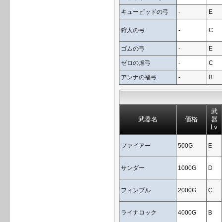
キューピッドの弓
-
E
狩人の弓
-
C
ゴムの弓
-
E
ゼロの虐弓
-
C
アンナの福弓
-
B
武
武器名
価格
器
Lv
ファイアー
500G
E
サンダー
1000G
D
フィンブル
2000G
C
ライナロック
4000G
B