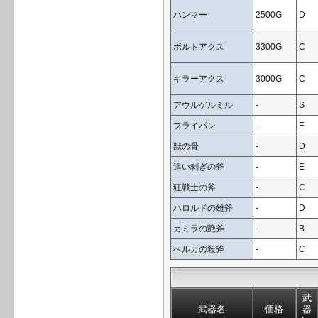
ハンマー
2500G
D
ボルトアクス
3300G
C
キラーアクス
3000G
C
アウルゲルミル
-
S
フライパン
-
E
獣の骨
-
D
追い剥ぎの斧
-
E
狂戦士の斧
-
C
ハロルドの雄斧
-
D
カミラの艶斧
-
B
べルカの殺斧
-
C
武
武器名
価格
器