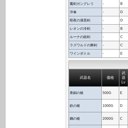
魔剣ガングレリ
-
B
洋傘
-
D
暗夜の漆黒剣
-
D
レオンの冷剣
-
B
ルーナの鋭剣
-
C
ラズワルドの舞剣
-
C
ワインボトル
-
E
武
武器名
価格
器
Lv
青銅の槍
500G
E
鉄の槍
1000G
D
鋼の槍
2000G
C