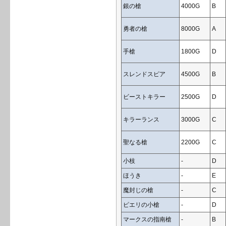
銀の槍
4000G
B
勇者の槍
8000G
A
手槍
1800G
D
スレンドスピア
4500G
B
ビーストキラー
2500G
D
キラーランス
3000G
C
聖なる槍
2200G
C
小枝
-
D
ほうき
-
E
魔封じの槍
-
C
ピエリの小槍
-
D
マークスの指南槍
-
B