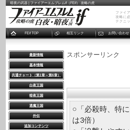
暗夜の武器 | ファイアーエムブレムif（FEif） 攻略の虎
ファイア
攻略に
テクニ
FEif TOP
相互リンク
お問い合わせ
スポンサーリンク
最新情報
基本情報
共通チャート（第1章～第6章）
白夜王国
暗夜王国
透魔王国
○「必殺時、特
外伝
は3倍）
追加コンテンツ