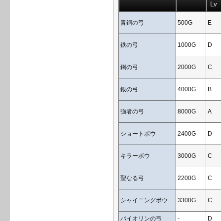
Lv
青銅の弓
500G
E
鉄の弓
1000G
D
鋼の弓
2000G
C
銀の弓
4000G
B
強者の弓
8000G
A
ショートボウ
2400G
D
キラーボウ
3000G
C
聖なる弓
2200G
C
シャイニングボウ
3300G
C
バイオリンの弓
-
D