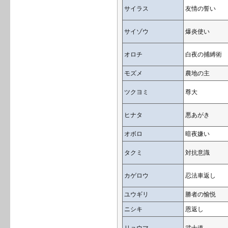
サイラス
友情の誓い
サイゾウ
爆炎使い
オロチ
白夜の捕縛術
モズメ
農地の主
ツクヨミ
尊大
ヒナタ
悪あがき
オボロ
暗夜嫌い
タクミ
対抗意識
カゲロウ
忍法車返し
ユウギリ
勝者の愉悦
ニシキ
恩返し