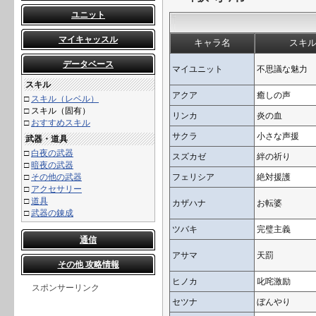
ユニット
マイキャッスル
キャラ名
スキ
データベース
マイユニット
不思議な魅力
スキル
アクア
癒しの声
□
スキル（レベル）
□
スキル（固有）
リンカ
炎の血
□
おすすめスキル
サクラ
小さな声援
武器・道具
□
白夜の武器
スズカゼ
絆の祈り
□
暗夜の武器
□
その他の武器
フェリシア
絶対援護
□
アクセサリー
□
道具
カザハナ
お転婆
□
武器の錬成
ツバキ
完璧主義
通信
アサマ
天罰
その他 攻略情報
ヒノカ
叱咤激励
スポンサーリンク
セツナ
ぼんやり