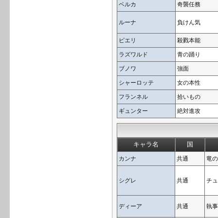
ベルカ
奇襲任務
ルーナ
負けん気
ピエリ
殺戮本能
ラズワルド
青の踊り
ブノワ
強面
シャーロッテ
女の本性
フランネル
拾いもの
ギュンター
絶対進攻
キャラ名
国
カンナ
共通
竜の
シグレ
共通
チュ
ディーア
共通
執事