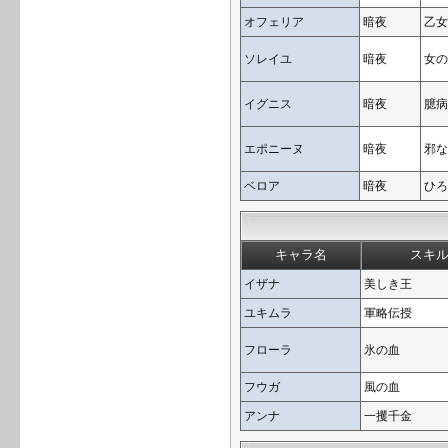
オフェリア
暗夜
乙女
ソレイユ
暗夜
女の
イグニス
暗夜
臆病
エポニーヌ
暗夜
邪な
ベロア
暗夜
ひろ
キャラ名
スキ
イザナ
美しき王
ユキムラ
軍略伝授
フローラ
氷の血
フウガ
風の血
アンナ
一攫千金