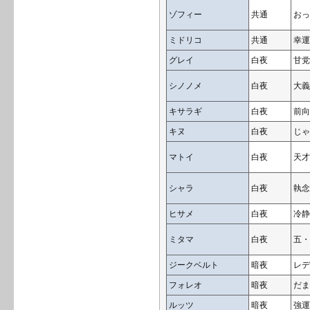
ゾフィー
共通
おっ
ミドリコ
共通
幸運
グレイ
白夜
甘党
シノノメ
白夜
大義
キサラギ
白夜
前向
キヌ
白夜
じゃ
マトイ
白夜
天才
シャラ
白夜
執念
ヒサメ
白夜
冷静
ミタマ
白夜
五・
ジークベルト
暗夜
レデ
フォレオ
暗夜
だま
ルッツ
暗夜
強運