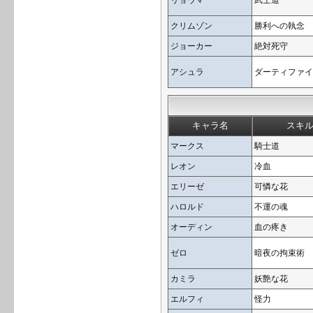
リョウマ
武士道
クリムゾン
勝利への執念
ジョーカー
絶対死守
アシュラ
ダーティファイ
キャラ名
スキ
マークス
騎士道
レオン
冷血
エリーゼ
可憐な花
ハロルド
不運の魂
オーディン
血の疼き
ゼロ
暗夜の拘束術
カミラ
妖艶な花
エルフィ
怪力