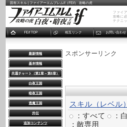
固有スキル | ファイアーエムブレムif（FEif） 攻略の虎
ファイア
攻略に
テクニ
FEif TOP
相互リンク
お問い合わせ
スポンサーリンク
最新情報
基本情報
共通チャート（第1章～第6章）
白夜王国
暗夜王国
スキル（レベル
透魔王国
外伝
：すべて
：白
：敵専用
追加コンテンツ