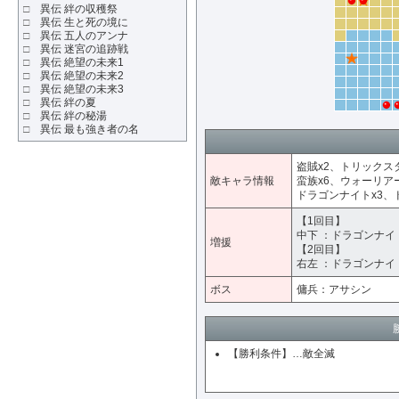
□
異伝 絆の収穫祭
□
異伝 生と死の境に
□
異伝 五人のアンナ
□
異伝 迷宮の追跡戦
□
異伝 絶望の未来1
□
異伝 絶望の未来2
□
異伝 絶望の未来3
□
異伝 絆の夏
□
異伝 絆の秘湯
□
異伝 最も強き者の名
盗賊x2、トリックス
敵キャラ情報
蛮族x6、ウォーリア
ドラゴンナイトx3、
【1回目】
中下 ：ドラゴンナイ
増援
【2回目】
右左 ：ドラゴンナイ
ボス
傭兵：アサシン
【勝利条件】…敵全滅