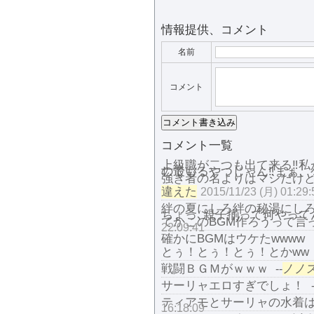
情報提供、コメント
名前
コメント
コメント一覧
上級職が二つも出て来る‼︎
しているやつじゃん‼︎まぁ、ゲームの追加コンテンツ第2弾神軍師への道の最も
強き者の名よりはマシだけ
違えた
2015/11/23 (月) 01:29:
絆の夏にしろ絆の秘湯にしろ
ちょっ､親子揃って何やって
てかこのBGM作ろうって言
22:09:41
確かにBGMはウケたwwww
とぅ！とぅ！とぅ！とかww
戦闘ＢＧＭがｗｗｗ
ノノ
--
サーリャエロすぎでしょ！
ティアモとサーリャの水着
16:18:09