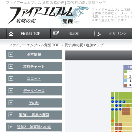
ファイアーエムブレム 覚醒 攻略の虎 | 異伝 絆の夏 / 追加マップ
ファイアーエムブレム覚醒
は攻略に必要なデータベー
地図、チャートなどを見や
やすく解説しています！
FE覚醒 TOP
掲示板
相互リンク
ファイアーエムブレム覚醒 TOP
→ 異伝 絆の夏 / 追加マップ
基本情報
攻略チャート
ユニット
データベース
その他
追加1 異界の魔符
追加2 神軍師への道