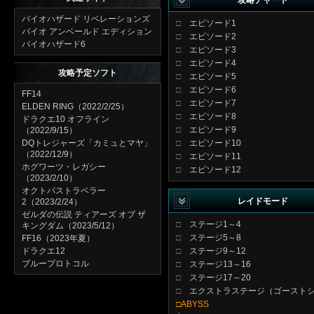
攻略チャート
バイオハザード リベレーションズ
□
エピソード1
バイオ アンベールド エディション
□
エピソード2
バイオハザード6
□
エピソード3
□
エピソード4
攻略予定ソフト
□
エピソード5
□
エピソード6
FF14
□
エピソード7
ELDEN RING（2022/2/25）
□
エピソード8
ドラクエ10 オフライン
□
エピソード9
（2022/9/15）
DQトレジャーズ「カミュとマヤ」
□
エピソード10
（2022/12/9）
□
エピソード11
ホグワーツ・レガシー
□
エピソード12
（2023/2/10）
オクトパストラベラー
レイドモード
2（2023/2/24）
ゼルダの伝説 ティアーズ オブ ザ
□
ステージ1～4
キングダム（2023/5/12）
□
ステージ5～8
FF16（2023年夏）
ドラクエ12
□
ステージ9～12
ブループロトコル
□
ステージ13～16
□
ステージ17～20
□
エクストラステージ（ゴースト
□ABYSS