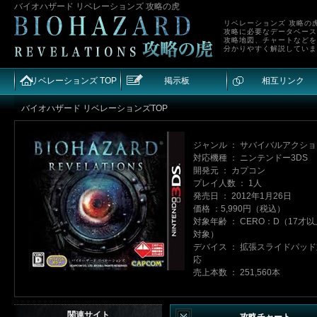
バイオハザード リベレーションズ 攻略の虎
リベレーションズ 攻略の
攻略に必要なデータベース
攻略地図、チャートなどを
分かりやすく解説していま
リベレーションズ TOP
掲示板
相互リンク
バイオハザード リベレーションズTOP
ジャンル ： サバイバルアクシ
対応機種 ： ニンテンドー3DS
開発元 ： カプコン
プレイ人数 ： 1人
発売日 ： 2012年1月26日
価格 ：5,990円（税込）
対象年齢 ： CERO：D（17才以
対象）
デバイス ： 拡張スライドパッ
応
売上本数 ： 251,560本
関連サイト