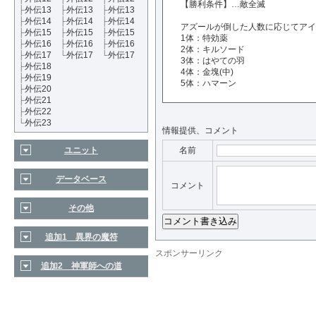
【勝利条件】…敵全滅
├
外伝13
├
外伝13
├
外伝13
├
外伝14
├
外伝14
├
外伝14
アズールが倒した人数に応じてアイ
├
外伝15
├
外伝15
├
外伝15
1体：特効薬
├
外伝16
├
外伝16
├
外伝16
2体：キルソード
├
外伝17
└
外伝17
└
外伝17
3体：はやての羽
├
外伝18
4体：金塊(中)
├
外伝19
5体：ハマーン
├
外伝20
├
外伝21
├
外伝22
└
外伝23
情報提供、コメント
ユニット
名前
データベース
コメント
その他
追加1 異界の魔符
スポンサーリンク
追加2 神軍師への道