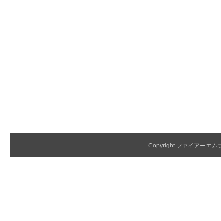
Copyright ファイアーエムブレム 