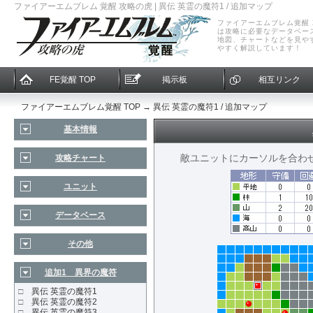
ファイアーエムブレム 覚醒 攻略の虎 | 異伝 英霊の魔符1 / 追加マップ
ファイアーエムブレム覚醒
は攻略に必要なデータベー
地図、チャートなどを見や
やすく解説しています！
FE覚醒 TOP
掲示板
相互リンク
ファイアーエムブレム覚醒 TOP
→ 異伝 英霊の魔符1 / 追加マップ
基本情報
敵ユニットにカーソルを合わ
攻略チャート
ユニット
データベース
その他
追加1 異界の魔符
□
異伝 英霊の魔符1
□
異伝 英霊の魔符2
□
異伝 英霊の魔符3