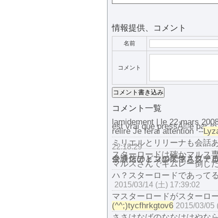
情報提供、コメント
名前
コメント
コメント一覧
lamidement | le 22 mars 2008 
est vrai que pressÃ©e par l
relire Je ferai attention
Lyz
--
ミリエルとリリーナも会話
22:18:29
スターロードは確かマルス専
今通信のトコの配信されてる
クラスチェンジでマスターロ
余談だけどマルスさんファル
マルスさんでギムレー倒した
ハ？スターロードであって
2015/03/14 (土) 17:39:02
マスターロードがスターロ
(^^;)tycfhrkgtov6
2015/03/05 
ささはなばのななははやな