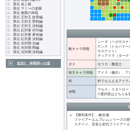
□
異伝 金と銀
□
異伝 マミーの楽園
□
異伝 無限の神器
□
異伝 王対王 紋章編
□
異伝 王対王 聖戦編
□
異伝 王対王 決戦編
□
異伝 紅対蒼 封印編
□
異伝 紅対蒼 蒼炎編
□
異伝 紅対蒼 決戦編
シーダ（ペガサスナ
□
異伝 光対闇 光編
ナンナ（トルバドー
□
異伝 光対闇 闇編
敵キャラ情報
サスナイト）
□
異伝 光対闇 決戦編
ディアドラ（ダーク
追加2 神軍師への道
ボス
セリカ：魔道士
味方キャラ情報
アイク（傭兵）、ア
村
村でもらえるアイテ
マルス：スターロー
仲間
※選択肢はどちらを
【勝利条件】…敵全滅
ファイアーエムブレムシリーズの歴
ステージ、音楽も初代ファイアーエ