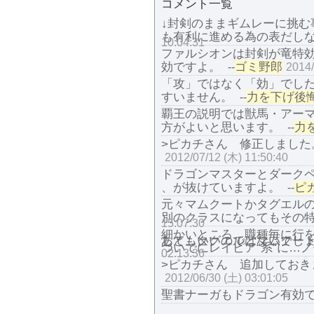
コメント一覧
↓封剣のままギムレーに挑む
も有利に進める為の表だし
10:04:31
ファルシオンは封剣が竜特
効ですよ。
ゴミ野郎
--
2014/
「攻」ではなく「効」でし
すいません。
力を下げ後
--
覇王の説明では獣馬・アー
方がよいと思います。
力
--
>ピカチさん 修正しました
2012/07/12 (木) 11:50:40
ドラゴンマスターとダーク
、が抜けていますよ。
ピ
--
元々マムクートかタグエル
別のクラスになってもその
15:07:30
細かいところ、職種毎に行
あと、タグエルとマムクートは(長くなるけど)キャラ名を括弧書き追記してもいいの
ついでにレイピア“系“に…
02:13:36
>ピカチさん 追加しておき
2012/06/30 (土) 03:01:05
聖書ナーガもドラゴン有効