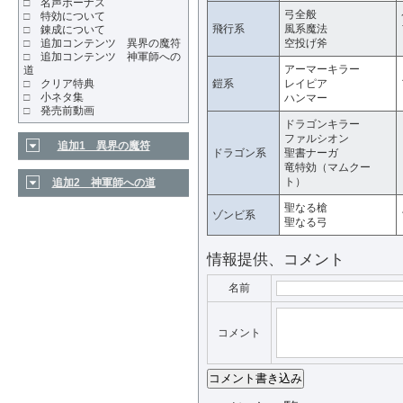
□
名声ボーナス
弓全般
□
特効について
飛行系
風系魔法
□
錬成について
□
追加コンテンツ 異界の魔符
空投げ斧
□
追加コンテンツ 神軍師への
アーマーキラー
道
□
クリア特典
鎧系
レイピア
□
小ネタ集
ハンマー
□
発売前動画
ドラゴンキラー
ファルシオン
追加1 異界の魔符
ドラゴン系
聖書ナーガ
竜特効（マムクー
ト）
追加2 神軍師への道
聖なる槍
ゾンビ系
聖なる弓
情報提供、コメント
名前
コメント