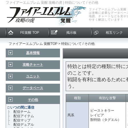
ファイアーエムブレム 覚醒 攻略の虎 | 特効について / その他
ファイアーエムブレム覚醒
は攻略に必要なデータベー
地図、チャートなどを見や
やすく解説しています！
FE覚醒 TOP
掲示板
相互リンク
ファイアーエムブレム 覚醒TOP
> 特効について / その他
基本情報
攻略チャート
特効とは特定の種類に特に
のことです。
ユニット
戦闘を有利に進めるために
う。
データベース
種類
有効な攻撃
その他
□
いつの間に通信
ビーストキラー
├
配信チーム
馬系
レイピア
├
配信アイテム
獣特効（タグエル）
├
配信マップ
└
配信デュアル