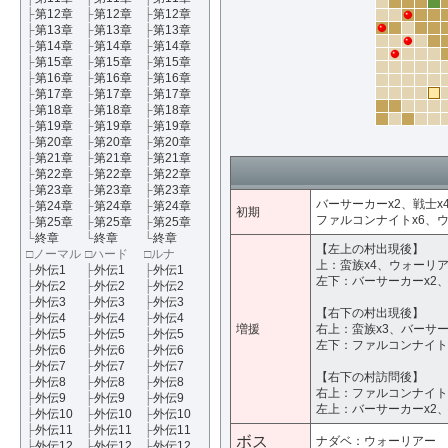
├
第12章
├
第12章
├
第12章
├
第13章
├
第13章
├
第13章
├
第14章
├
第14章
├
第14章
├
第15章
├
第15章
├
第15章
├
第16章
├
第16章
├
第16章
├
第17章
├
第17章
├
第17章
├
第18章
├
第18章
├
第18章
├
第19章
├
第19章
├
第19章
├
第20章
├
第20章
├
第20章
├
第21章
├
第21章
├
第21章
├
第22章
├
第22章
├
第22章
├
第23章
├
第23章
├
第23章
バーサーカーx2、戦士x
├
第24章
├
第24章
├
第24章
初期
ファルコンナイトx6、ウ
├
第25章
├
第25章
├
第25章
└
終章
└
終章
└
終章
【左上の村出現後】
□ノーマル
□ハード
□ルナ
上：蛮族x4、ウォーリア
├
外伝1
├
外伝1
├
外伝1
左下：バーサーカーx2、
├
外伝2
├
外伝2
├
外伝2
├
外伝3
├
外伝3
├
外伝3
【右下の村出現後】
├
外伝4
├
外伝4
├
外伝4
増援
右上：蛮族x3、バーサー
├
外伝5
├
外伝5
├
外伝5
左下：ファルコンナイト
├
外伝6
├
外伝6
├
外伝6
├
外伝7
├
外伝7
├
外伝7
【右下の村訪問後】
├
外伝8
├
外伝8
├
外伝8
右上：ファルコンナイト
├
外伝9
├
外伝9
├
外伝9
左上：バーサーカーx2、
├
外伝10
├
外伝10
├
外伝10
├
外伝11
├
外伝11
├
外伝11
ボス
ナダベ：ウォーリアー
├
外伝12
├
外伝12
├
外伝12