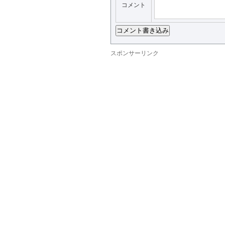
コメント
スポンサーリンク