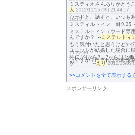
ミスティオさんありがとう
人
2012/11/15 (木) 21:44:17
ウードと、話すと、いつも
19:15:14
ミスティルトィン 耐久35
ミステルトィン（ウード専
んですか？
ミステルトィ
--
もう気付いたと思うけど外伝
ユニットが結婚した場合に
21:22:30
外伝が4から7、7から11
いですか？出来れば全部攻
が・・・
えり
--
2012/05/09 
>>コメントを全て表示する (
スポンサーリンク