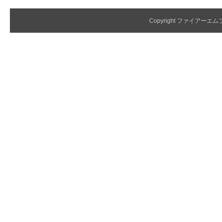
Copyright ファイアーエムブレム 