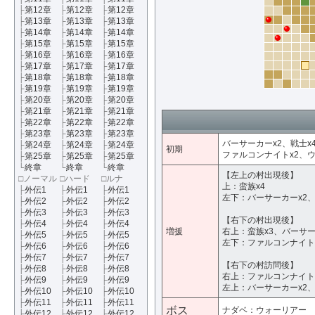
├
第12章
├
第12章
├
第12章
├
第13章
├
第13章
├
第13章
├
第14章
├
第14章
├
第14章
├
第15章
├
第15章
├
第15章
├
第16章
├
第16章
├
第16章
├
第17章
├
第17章
├
第17章
├
第18章
├
第18章
├
第18章
├
第19章
├
第19章
├
第19章
├
第20章
├
第20章
├
第20章
├
第21章
├
第21章
├
第21章
├
第22章
├
第22章
├
第22章
├
第23章
├
第23章
├
第23章
バーサーカーx2、戦士x
├
第24章
├
第24章
├
第24章
初期
ファルコンナイトx2、ウ
├
第25章
├
第25章
├
第25章
└
終章
└
終章
└
終章
【左上の村出現後】
□ノーマル
□ハード
□ルナ
上：蛮族x4
├
外伝1
├
外伝1
├
外伝1
左下：バーサーカーx2、
├
外伝2
├
外伝2
├
外伝2
├
外伝3
├
外伝3
├
外伝3
【右下の村出現後】
├
外伝4
├
外伝4
├
外伝4
増援
右上：蛮族x3、バーサー
├
外伝5
├
外伝5
├
外伝5
左下：ファルコンナイト
├
外伝6
├
外伝6
├
外伝6
├
外伝7
├
外伝7
├
外伝7
【右下の村訪問後】
├
外伝8
├
外伝8
├
外伝8
右上：ファルコンナイト
├
外伝9
├
外伝9
├
外伝9
左上：バーサーカーx2、
├
外伝10
├
外伝10
├
外伝10
├
外伝11
├
外伝11
├
外伝11
ボス
ナダベ：ウォーリアー
├
外伝12
├
外伝12
├
外伝12