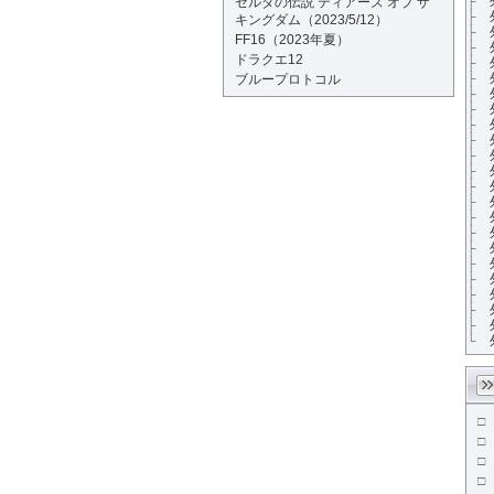
├
ゼルダの伝説 ティアーズ オブ ザ
├
キングダム（2023/5/12）
├
FF16（2023年夏）
├
ドラクエ12
├
├
ブループロトコル
├
├
├
├
├
├
├
├
├
├
├
├
├
├
├
├
└