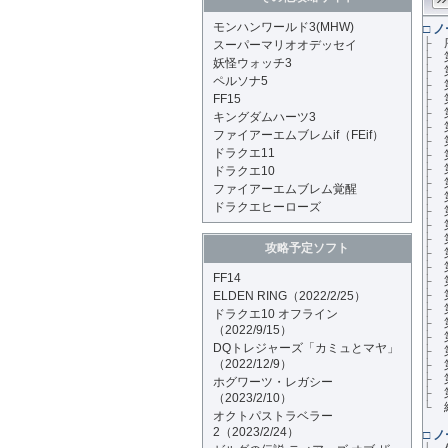
モンハンワールド3(MHW)
□
ノ
├
スーパーマリオオデッセイ
├
妖怪ウォッチ3
├
ペルソナ5
├
FF15
├
├
キングダムハーツ3
├
ファイアーエムブレムif（FEif）
├
ドラクエ11
├
├
ドラクエ10
├
ファイアーエムブレム覚醒
├
ドラクエヒーローズ
├
├
├
攻略予定ソフト
├
├
FF14
├
├
ELDEN RING（2022/2/25）
├
ドラクエ10 オフライン
├
（2022/9/15）
├
DQトレジャーズ「カミュとマヤ」
├
（2022/12/9）
├
├
ホグワーツ・レガシー
├
（2023/2/10）
└
オクトパストラベラー
2（2023/2/24）
□
ノ