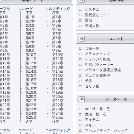
攻略チャート
基本情報
ーマル
□
ハード
□
ルナティック
□
システム
序章
├
序章
├
序章
□
難易度とモード
第1章
├
第1章
├
第1章
□
通信
第2章
├
第2章
├
第2章
第3章
├
第3章
├
第3章
□
登場人物
第4章
├
第4章
├
第4章
第5章
├
第5章
├
第5章
第6章
├
第6章
├
第6章
ユニット
第7章
├
第7章
├
第7章
第8章
├
第8章
├
第8章
□
兵種一覧
第9章
├
第9章
├
第9章
□
クラスチェンジ
第10章
├
第10章
├
第10章
第11章
├
第11章
├
第11章
□
チェンジ可能職
第12章
├
第12章
├
第12章
□
初期パラメーター
第13章
├
第13章
├
第13章
□
パラメータ基礎上限値
第14章
├
第14章
├
第14章
□
デュアル発生率
第15章
├
第15章
├
第15章
第16章
├
第16章
├
第16章
□
子供
第17章
├
第17章
├
第17章
□
セリフ集
第18章
├
第18章
├
第18章
第19章
├
第19章
├
第19章
第20章
├
第20章
├
第20章
データベース
第21章
├
第21章
├
第21章
第22章
├
第22章
├
第22章
□
剣・槍・斧・弓
第23章
├
第23章
├
第23章
第24章
├
第24章
├
第24章
□
魔法・杖・石
第25章
├
第25章
├
第25章
□
アイテム
終章
└
終章
└
終章
□
スキル
ーマル
□
ハード
□
ルナティック
□
ワールドマップ・ショップ