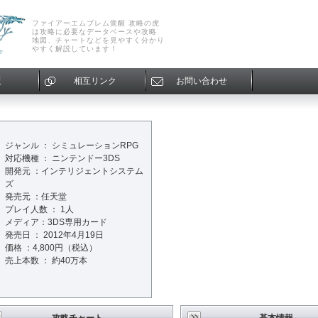
ファイアーエムブレム覚醒 攻略の虎
は攻略に必要なデータベースや攻略
地図、チャートなどを見やすく分かり
やすく解説しています！
板
相互リンク
お問い合わせ
ジャンル ： シミュレーションRPG
対応機種 ： ニンテンドー3DS
開発元 ：インテリジェントシステム
ズ
発売元 ：任天堂
プレイ人数 ： 1人
メディア：3DS専用カード
発売日 ： 2012年4月19日
価格 ：4,800円（税込）
売上本数 ： 約40万本