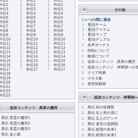
外伝1
├
外伝1
├
外伝1
外伝2
├
外伝2
├
外伝2
外伝3
├
外伝3
├
外伝3
その他
外伝4
├
外伝4
├
外伝4
外伝5
├
外伝5
├
外伝5
□
いつの間に通信
外伝6
├
外伝6
├
外伝6
├
配信チーム
外伝7
├
外伝7
├
外伝7
├
配信アイテム
外伝8
├
外伝8
├
外伝8
├
配信マップ
外伝9
├
外伝9
├
外伝9
外伝10
├
外伝10
├
外伝10
└
配信デュアル
外伝11
├
外伝11
├
外伝11
□
名声ボーナス
外伝12
├
外伝12
├
外伝12
□
特効について
外伝13
├
外伝13
├
外伝13
□
錬成について
外伝14
├
外伝14
├
外伝14
外伝15
├
外伝15
├
外伝15
□
追加コンテンツ 異界の魔符
外伝16
├
外伝16
├
外伝16
□
追加コンテンツ 神軍師への
外伝17
└
外伝17
└
外伝17
□
クリア特典
外伝18
外伝19
□
小ネタ集
外伝20
□
発売前動画
外伝21
外伝22
外伝23
追加コンテンツ 神軍師
□
異伝 絆の収穫祭
追加コンテンツ 異界の魔符
□
異伝 生と死の境に
□
異伝 英霊の魔符1
□
異伝 五人のアンナ
□
異伝 英霊の魔符2
□
異伝 迷宮の追跡戦
□
異伝 英霊の魔符3
□
異伝 絶望の未来1
□
異伝 金と銀
□
異伝 絶望の未来2