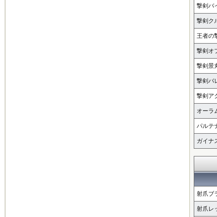
撃剣バ
撃剣ク
王者の
撃剣オ
撃剣景
撃剣バ
撃剣ア
オーラ
パルテ
ガイナ
射爪ブ
射爪レ