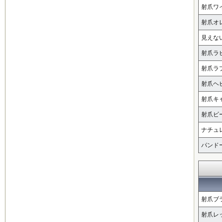
射爪ワ
射爪オ
見えな
射爪ラ
射爪ラ
射爪ヘ
射爪キ
射爪ビ
ナチュ
パンド
射爪ブ
射爪レ