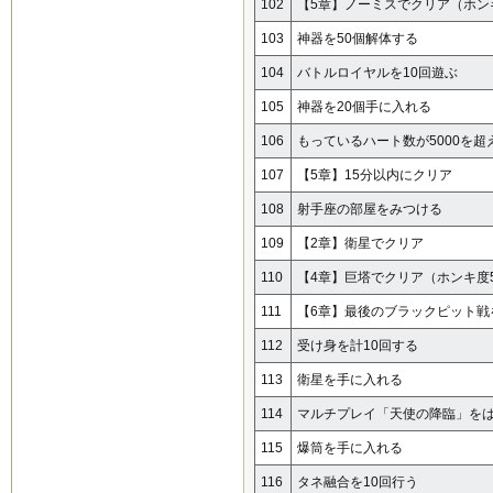
102
【5章】ノーミスでクリア（ホンキ
103
神器を50個解体する
104
バトルロイヤルを10回遊ぶ
105
神器を20個手に入れる
106
もっているハート数が5000を超
107
【5章】15分以内にクリア
108
射手座の部屋をみつける
109
【2章】衛星でクリア
110
【4章】巨塔でクリア（ホンキ度5
111
【6章】最後のブラックピット戦
112
受け身を計10回する
113
衛星を手に入れる
114
マルチプレイ「天使の降臨」を
115
爆筒を手に入れる
116
タネ融合を10回行う