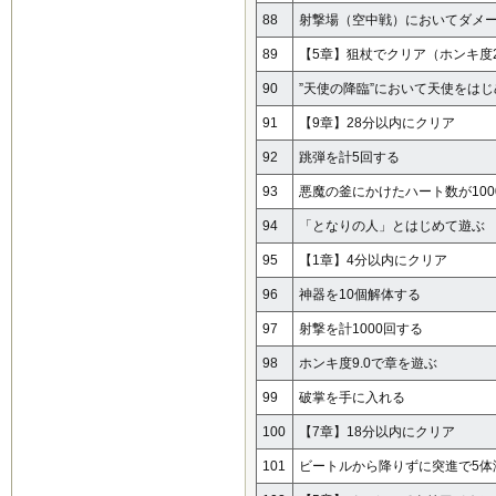
88
射撃場（空中戦）においてダメー
89
【5章】狙杖でクリア（ホンキ度2
90
”天使の降臨”において天使をは
91
【9章】28分以内にクリア
92
跳弾を計5回する
93
悪魔の釜にかけたハート数が100
94
「となりの人」とはじめて遊ぶ
95
【1章】4分以内にクリア
96
神器を10個解体する
97
射撃を計1000回する
98
ホンキ度9.0で章を遊ぶ
99
破掌を手に入れる
100
【7章】18分以内にクリア
101
ビートルから降りずに突進で5体