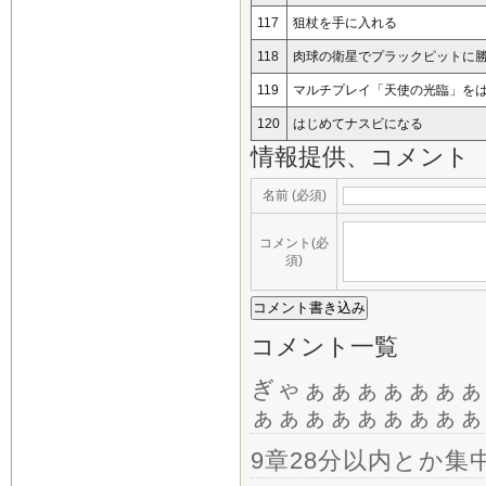
117
狙杖を手に入れる
118
肉球の衛星でプラックピットに
119
マルチプレイ「天使の光臨」を
120
はじめてナスビになる
情報提供、コメント
名前 (必須)
コメント(必
須)
コメント一覧
ぎゃぁぁぁぁぁぁぁ
ぁぁぁぁぁぁぁぁぁ
9章28分以内とか集