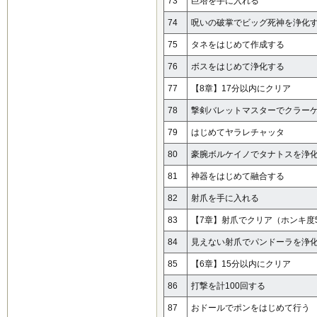
73
巨塔を手に入れる
74
呪いの破掌でビッグ死神を浄化
75
タネをはじめて作成する
76
ボスをはじめて浄化する
77
【8章】17分以内にクリア
78
撃剣バレットマスターでクラー
79
はじめてヤラレチャッタ
80
豪腕ボルケイノでタナトスを浄
81
神器をはじめて融合する
82
射爪を手に入れる
83
【7章】射爪でクリア（ホンキ度5
84
見えない射爪でパンドーラを浄
85
【6章】15分以内にクリア
86
打撃を計100回する
87
おドールでポンをはじめて行う