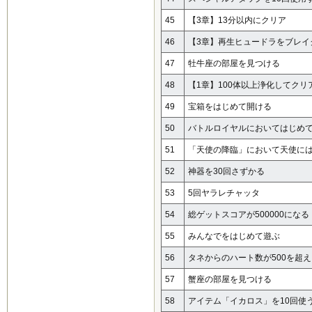
45
【3章】13分以内にクリア
46
【3章】再生ヒュードラをブレイ
47
牡牛座の部屋を見つける
48
【1章】100体以上浄化してクリ
49
宝箱をはじめて開ける
50
バトルロイヤルにおいてはじめて
51
「天使の降臨」において天使に
52
神器を30回さずかる
53
5回ヤラレチャッタ
54
総ゲットスコアが500000になる
55
みんなでをはじめて遊ぶ
56
タネからのハート数が500を超え
57
蟹座の部屋を見つける
58
アイテム「イカロス」を10回使