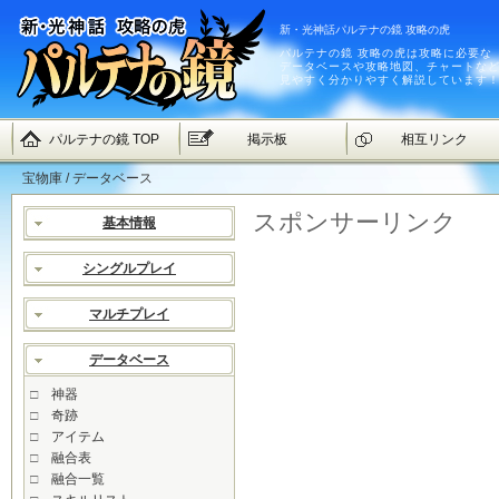
新・光神話パルテナの鏡 攻略の虎
パルテナの鏡 攻略の虎は攻略に必要な
データベースや攻略地図、チャートな
見やすく分かりやすく解説しています
パルテナの鏡 TOP
掲示板
相互リンク
宝物庫 / データベース
スポンサーリンク
基本情報
シングルプレイ
マルチプレイ
データベース
□
神器
□
奇跡
□
アイテム
□
融合表
□
融合一覧