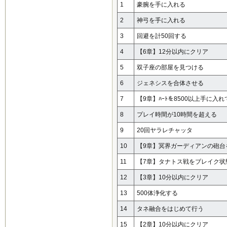
1
豪腕を手に入れる
2
神弓を手に入れる
3
回避を計50回する
4
【6章】12分以内にクリア
5
双子座の部屋を見つける
6
ジェネシスを合体させる
7
【9章】ﾊｰﾄを8500以上手に入
8
プレイ時間が10時間を超える
9
20回ヤラレチャッタ
10
【9章】冥界ガーディアンの砲台
11
【7章】タナトス戦をブレイク状
12
【3章】10分以内にクリア
13
500体浄化する
14
タネ融合をはじめて行う
15
【2章】10分以内にクリア