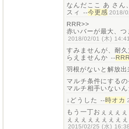
なんだここ あ さん
スィ
今更感
--
2018/0
RRR>>
赤いバーが最大、つ
2018/02/01 (木) 14:4
すみませんが、耐久
らえませんか
RR
--
羽根がないと解放出来
マルチ条件にするの
マルチ相手いないん
↓どうした
時オカ
--
もう一丁おぇぇぇぇ
ぇぇぇぇぇぇぇぇぇ
2015/02/25 (水) 16:3