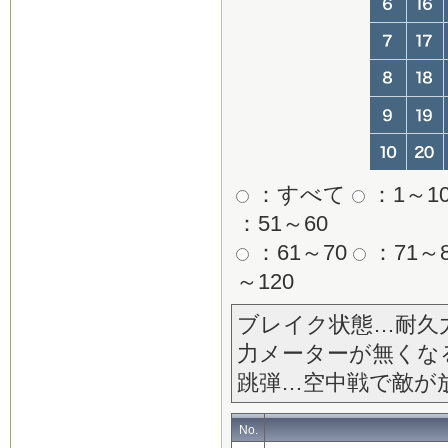
：すべて
：1～1
：51～60
：61～70
：71～8
～120
ブレイク状態…耐久
力メーターが無くな
跳弾…空中戦で敵が
No.