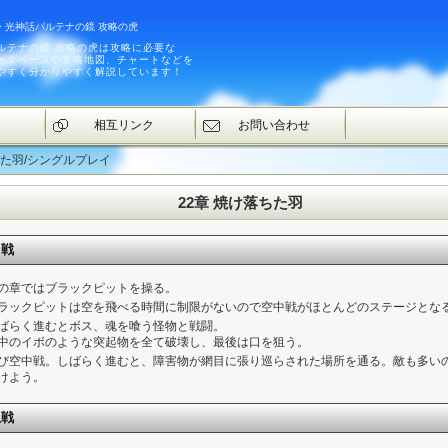
・光神話パルテナの鏡 攻略の虎
ルテナの鏡 攻略の虎は攻略に必要な
ータベースや攻略地図、チャートなどを
やすく分かりやすく解説しています！
相互リンク
お問い合わせ
落ちた羽/シングルプレイ
22章 焼け落ちた羽
中戦
の章ではブラックピットを操る。
ラックピットは空を飛べる時間に制限がないので空中戦がほとんどのステージとな
ばらく進むとボス、魂を喰う怪物と戦闘。
中のイボのような突起物を全て破壊し、最後は口を狙う。
び空中戦。しばらく進むと、障害物が網目に張り巡らされた場所を通る。敵も多い
けよう。
上戦