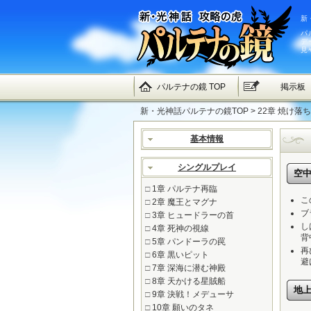
新
パ
デ
見
パルテナの鏡 TOP
掲示板
新・光神話パルテナの鏡TOP
> 22章 焼け
基本情報
シングルプレイ
空
□
1章 パルテナ再臨
こ
□
2章 魔王とマグナ
ブ
□
3章 ヒュードラーの首
し
□
4章 死神の視線
背
□
5章 パンドーラの罠
再
□
6章 黒いピット
避
□
7章 深海に潜む神殿
□
8章 天かける星賊船
地
□
9章 決戦！メデューサ
□
10章 願いのタネ