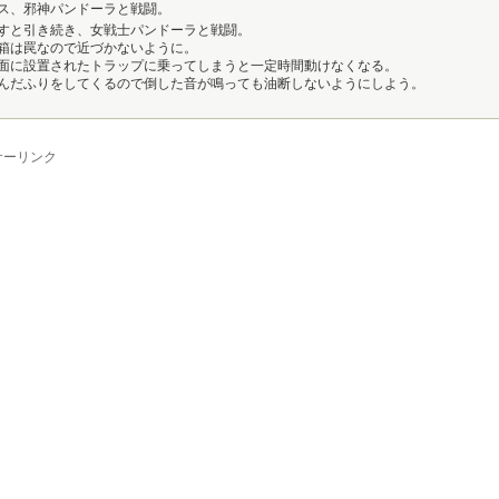
ス、邪神パンドーラと戦闘。
すと引き続き、女戦士パンドーラと戦闘。
箱は罠なので近づかないように。
面に設置されたトラップに乗ってしまうと一定時間動けなくなる。
んだふりをしてくるので倒した音が鳴っても油断しないようにしよう。
サーリンク