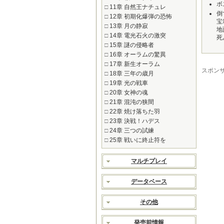
ボ
□
11章 自然王ナチュレ
倒
□
12章 初期化爆弾の恐怖
宝
□
13章 月の静寂
地
□
14章 電光石火の激突
死
□
15章 謎の侵略者
□
16章 オーラムの驚異
□
17章 新生オーラム
スポン
□
18章 三年の歳月
□
19章 光の戦車
□
20章 女神の魂
□
21章 混沌の狭間
□
22章 焼け落ちた羽
□
23章 決戦！ハデス
□
24章 三つの試練
□
25章 戦いに終止符を
マルチプレイ
データベース
その他
発売前情報