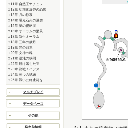
□
11章 自然王ナチュレ
□
12章 初期化爆弾の恐怖
□
13章 月の静寂
□
14章 電光石火の激突
□
15章 謎の侵略者
□
16章 オーラムの驚異
□
17章 新生オーラム
□
18章 三年の歳月
□
19章 光の戦車
□
20章 女神の魂
□
21章 混沌の狭間
□
22章 焼け落ちた羽
□
23章 決戦！ハデス
□
24章 三つの試練
□
25章 戦いに終止符を
マルチプレイ
データベース
その他
発売前情報