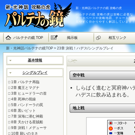
新・光神話パルテナの鏡 攻略の虎
パルテナの鏡 攻略の虎は攻略に必要な
データベースや攻略地図、チャートな
見やすく分かりやすく解説しています
パルテナの鏡 TOP
掲示板
相互リンク
新・光神話パルテナの鏡TOP
> 23章 決戦！ハデス/シングルプレイ
基本情報
シングルプレイ
空中戦
□
1章 パルテナ再臨
しらばく進むと冥府神ハ
□
2章 魔王とマグナ
□
3章 ヒュードラーの首
ハデスに飲み込まれる。
□
4章 死神の視線
□
5章 パンドーラの罠
地上戦
□
6章 黒いピット
□
7章 深海に潜む神殿
□
8章 天かける星賊船
□
9章 決戦！メデューサ
□
10章 願いのタネ