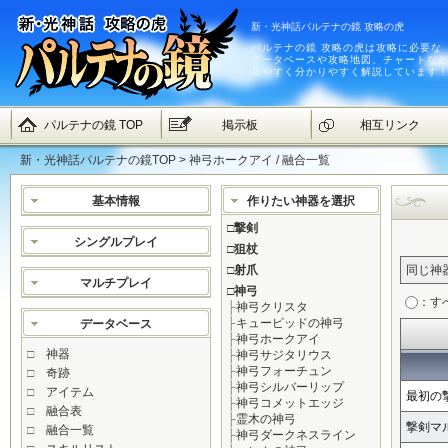
新・光神話パルテナの鏡 攻略の虎
パルテナの鏡 攻略の虎は攻略に必要な
データベースや攻略地図、チャートな
見やすく分かりやすく解説しています
パルテナの鏡 TOP
掲示板
相互リンク
新・光神話パルテナの鏡TOP
> 神弓ホークアイ / 融合一覧
基本情報
作りたい神器を選択
□
撃剣
シングルプレイ
□
狙杖
□
射爪
同じ神
マルチプレイ
□
神弓
：す
├
神弓クリスタ
├
キューピッドの神弓
データベース
├
神弓ホークアイ
□
神器
├
神弓サジタリウス
├
神弓フォーチュン
□
奇跡
├
神弓シルバーリップ
□
アイテム
最初の
├
神弓コメットエッジ
□
融合表
├
霊木の神弓
撃剣マ
□
融合一覧
├
神弓ダークネスライン