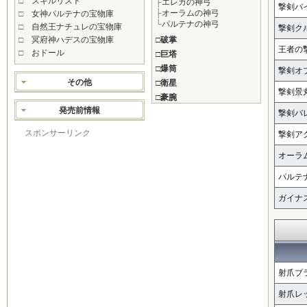
□
スキルリスト
├
エレカの神弓
撃剣バ
├
オーラムの神弓
□
女神パルテナの宝物庫
└
パルテナの神弓
□
自然王ナチュレの宝物庫
撃剣ク
□
冥府神ハデスの宝物庫
□
破掌
王者の
□
おドール
□
巨塔
□
爆筒
撃剣オ
その他
□
衛星
撃剣景
□
豪腕
発売前情報
撃剣バ
スポンサーリンク
撃剣ア
オーラ
パルテ
ガイナ
射爪ブ
射爪レ