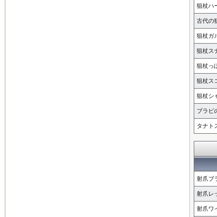
狙杖ハ
古代の
狙杖ガ
狙杖ス
狙杖っ
狙杖ス
狙杖シ
ブラピ
タナト
射爪ブ
射爪レ
射爪ワ