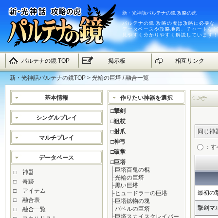
新・光神話パルテナの鏡 攻略の虎
パルテナの鏡 攻略の虎は攻略に必要な
データベースや攻略地図、チャートな
見やすく分かりやすく解説しています
パルテナの鏡 TOP
掲示板
相互リンク
新・光神話パルテナの鏡TOP
> 光輪の巨塔 / 融合一覧
基本情報
作りたい神器を選択
□
撃剣
シングルプレイ
□
狙杖
□
射爪
同じ神
マルチプレイ
□
神弓
：す
□
破掌
データベース
□
巨塔
├
巨塔百鬼の棍
□
神器
├
光輪の巨塔
□
奇跡
├
黒い巨塔
□
アイテム
最初の
├
ヒュードラーの巨塔
□
融合表
├
巨塔鉱物の塊
撃剣マ
├
バベルの巨塔
□
融合一覧
├
巨塔スカイスクレイパー