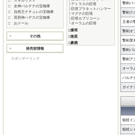
□
スキルリスト
撃剣バ
├
アトラスの巨塔
□
女神パルテナの宝物庫
├
巨塔プラネットハンマー
□
自然王ナチュレの宝物庫
撃剣ク
├
マグナの巨塔
□
冥府神ハデスの宝物庫
├
巨塔カプリコーン
王者の
□
おドール
└
オーラムの巨塔
□
爆筒
撃剣オ
その他
□
衛星
撃剣景
□
豪腕
発売前情報
撃剣バ
スポンサーリンク
撃剣ア
オーラ
パルテ
ガイナ
狙杖イ
狙杖シ