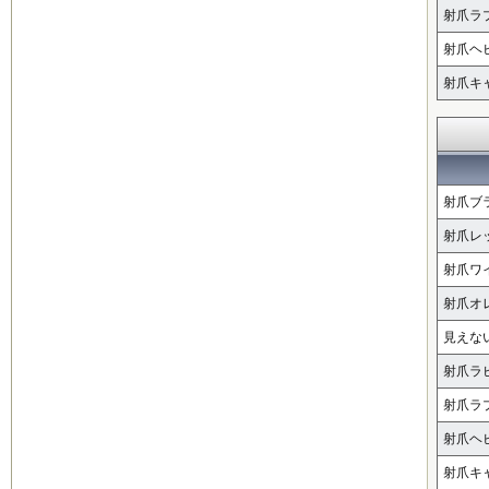
射爪ラ
射爪ヘ
射爪キ
射爪ブ
射爪レ
射爪ワ
射爪オ
見えな
射爪ラ
射爪ラ
射爪ヘ
射爪キ