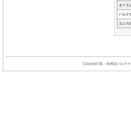
オーラ
パルテ
エレカ
Copyright 新・光神話パルテナの鏡 攻