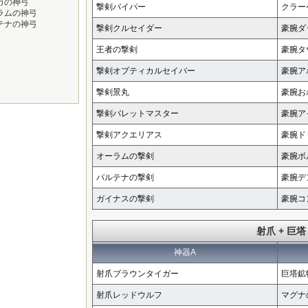
カの神弓
撃剣バイパー
クラー
ラムの神弓
テナの神弓
撃剣クルセイダー
豪腕ダ
王者の撃剣
豪腕タ
撃剣オプティカルセイバー
豪腕ア
撃剣景丸
豪腕お
撃剣バレットマスター
豪腕ア
撃剣アクエリアス
豪腕ド
オーラムの撃剣
豪腕ボ
パルテナの撃剣
豪腕デ
ガイナスの撃剣
豪腕コ
射爪 + 巨塔
神器A
射爪ブラウンタイガー
巨塔鉱
射爪レッドウルフ
マグナ