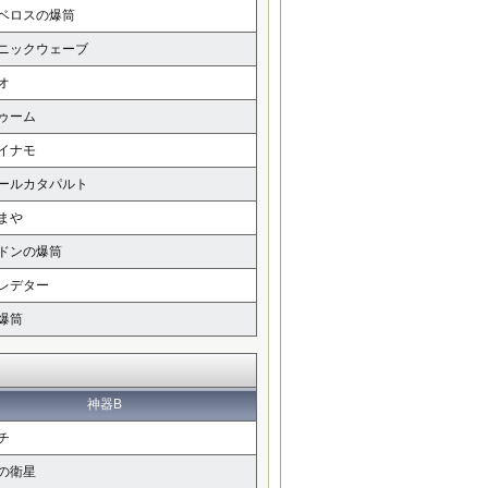
ベロスの爆筒
ニックウェーブ
オ
ゥーム
イナモ
ールカタパルト
まや
ドンの爆筒
レデター
爆筒
神器B
チ
の衛星