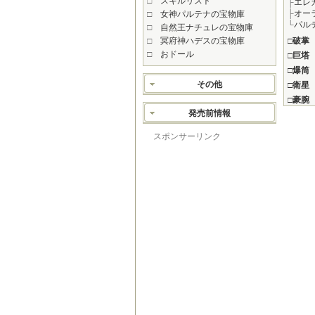
□
スキルリスト
├
エレ
├
オー
□
女神パルテナの宝物庫
└
パル
□
自然王ナチュレの宝物庫
□
冥府神ハデスの宝物庫
□
破掌
□
おドール
□
巨塔
□
爆筒
その他
□
衛星
□
豪腕
発売前情報
スポンサーリンク