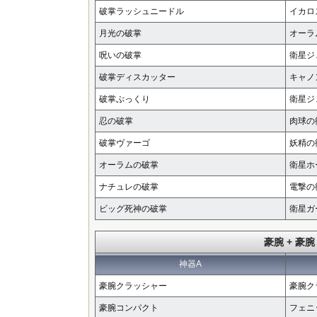
破掌ラッシュニードル
イカロ
月光の破掌
オーラ
呪いの破掌
衛星ジ
破掌ディスカッター
キャノ
破掌ぷっくり
衛星ジ
忍の破掌
肉球の
破掌ヴァーゴ
妖精の
オーラムの破掌
衛星ホ
ナチュレの破掌
電撃の
ビッグ死神の破掌
衛星ガ
豪腕 + 豪腕
神器A
豪腕クラッシャー
豪腕ク
豪腕コンパクト
フェニ