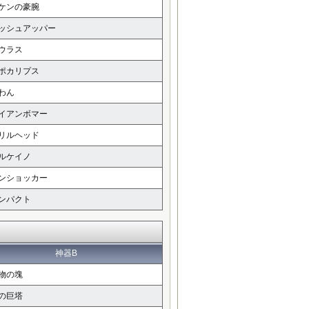
ケンの豪腕
ッシュアッパー
ウラス
ポカリプス
わん
イアンボマー
リルヘッド
ルケイノ
ンショッカー
ンパクト
神器B
物の塊
の巨塔