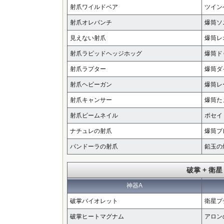
射爪ワイルドベア
ツイン
射爪オレパンチ
爆筒ソ
見えない射爪
爆筒レ
射爪ラピッドヘッジホッグ
爆筒ド
射爪ラプター
爆筒ダ
射爪ヘビーガン
爆筒レ
射爪キャンサー
爆筒た
射爪ビームネイル
ポセイ
ナチュレの射爪
爆筒プ
パンドーラの射爪
鉛玉の
破掌 + 衛星
神器A
破掌バイオレット
衛星プ
破掌ヒートマグナム
アロン