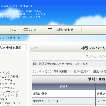
・光神話パルテナの鏡 攻略の虎
ルテナの鏡 攻略の虎は攻略に必要な
ータベースや攻略地図、チャートなどを
やすく分かりやすく解説しています！
相互リンク
お問い合わせ
ップ / 融合一覧
りたい神器を選択
神弓シルバーリ
スポンサーリン
同じ神器同士の組み合わせはA、B逆でも可
：すべて
：撃剣+豪腕
：射爪+巨塔
：射爪+爆
クリスタ
ーピッドの神弓
撃剣 + 豪腕
ホークアイ
サジタリウス
神器A
フォーチュン
シルバーリップ
最初の撃剣
豪腕ク
コメットエッジ
の神弓
撃剣マルチシューター
フェニ
ダークネスライン