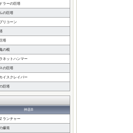
ドラーの巨塔
ムの巨塔
プリコーン
塔
巨塔
鬼の棍
ラネットハンマー
スの巨塔
カイスクレイバー
の巨塔
神器B
Ｚランチャー
の爆筒