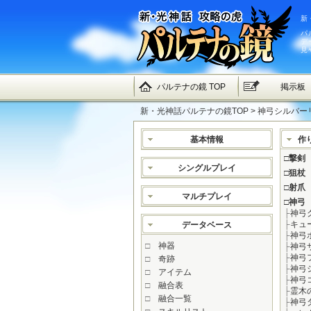
新
パ
デ
見
パルテナの鏡 TOP
掲示板
新・光神話パルテナの鏡TOP
> 神弓シルバーリ
基本情報
作
□
撃剣
シングルプレイ
□
狙杖
□
射爪
マルチプレイ
□
神弓
├
神弓
├
キュ
データベース
├
神弓
□
神器
├
神弓
├
神弓
□
奇跡
├
神弓
□
アイテム
├
神弓
□
融合表
├
霊木
□
融合一覧
├
神弓