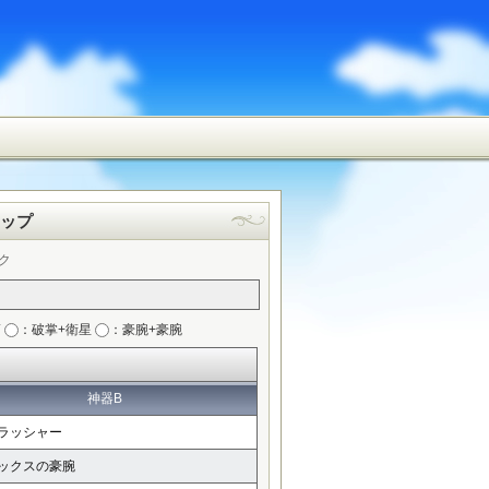
ップ
ク
筒
：破掌+衛星
：豪腕+豪腕
神器B
ラッシャー
ックスの豪腕