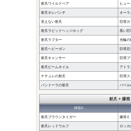
射爪ワイルドベア
ヒュー
射爪オレパンチ
オーラ
見えない射爪
巨塔カ
射爪ラピッドヘッジホッグ
黒い巨
射爪ラプター
光輪の
射爪ヘビーガン
巨塔百
射爪キャンサー
巨塔プ
射爪ビームネイル
アトラ
ナチュレの射爪
巨塔ス
パンドーラの射爪
バベル
射爪 + 爆筒
神器A
射爪ブラウンタイガー
爆筒Ｅ
射爪レッドウルフ
ロッカ