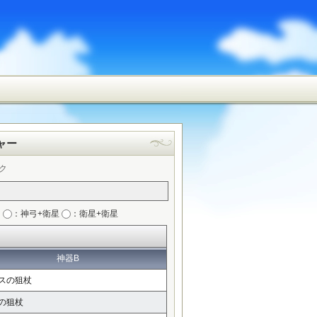
ャー
ク
弓
：神弓+衛星
：衛星+衛星
神器B
スの狙杖
の狙杖