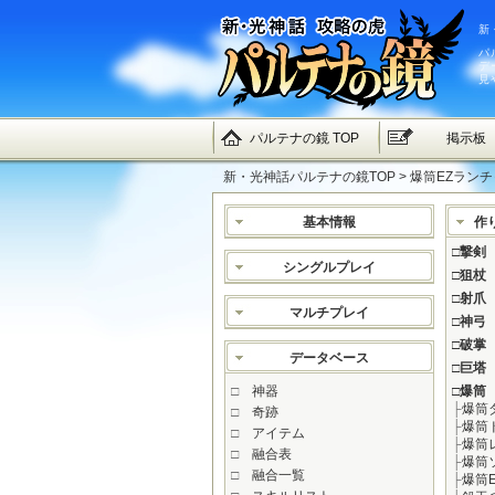
新
パ
デ
見
パルテナの鏡 TOP
掲示板
新・光神話パルテナの鏡TOP
> 爆筒EZランチ
基本情報
作
□
撃剣
シングルプレイ
□
狙杖
□
射爪
マルチプレイ
□
神弓
□
破掌
データベース
□
巨塔
□
神器
□
爆筒
├
爆筒
□
奇跡
├
爆筒
□
アイテム
├
爆筒
□
融合表
├
爆筒
□
融合一覧
├
爆筒