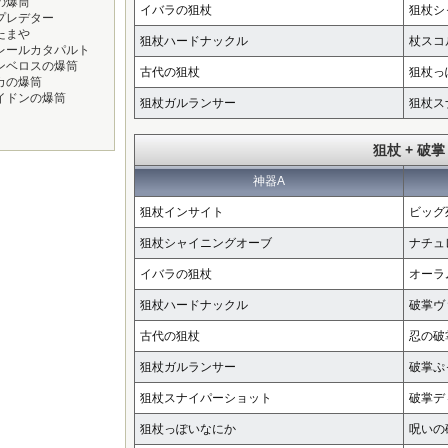
の爆筒
イバラの狙杖
狙杖シ
プレデター
たまや
狙杖ハードナックル
杖スコ
レールカタパルト
ンベロスの爆筒
古代の狙杖
狙杖っ
カの爆筒
イドンの爆筒
狙杖ガルランサー
狙杖ス
狙杖 + 破掌
神器A
狙杖インサイト
ビッグ
狙杖シャイニングオーブ
ナチュ
イバラの狙杖
オーラ
狙杖ハードナックル
破掌ヴ
古代の狙杖
忍の破
狙杖ガルランサー
破掌ぷ
狙杖スナイパーショット
破掌デ
狙杖っぽいなにか
呪いの