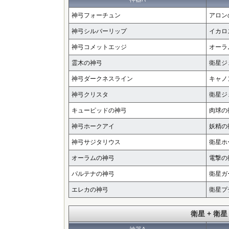
神弓フォーチュン
アロン
神弓シルバーリップ
イカロ
神弓コメットエッジ
オーラ
霊木の神弓
衛星ジ
神弓ダークネスライン
キャノ
神弓クリスタ
衛星ジ
キューピッドの神弓
肉球の
神弓ホークアイ
妖精の
神弓サジタリウス
衛星ホ
オーラムの神弓
電撃の
パルテナの神弓
衛星ガ
エレカの神弓
衛星プ
衛星 + 衛星