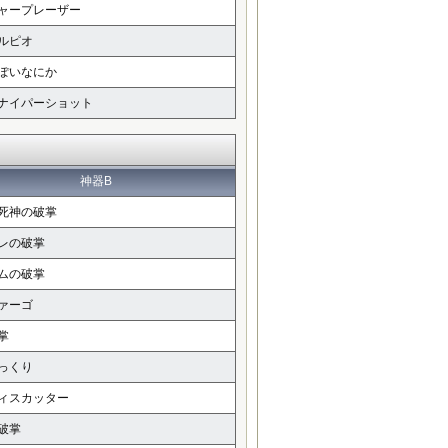
ャープレーザー
ルピオ
ぽいなにか
ナイパーショット
神器B
死神の破掌
レの破掌
ムの破掌
ァーゴ
掌
っくり
ィスカッター
破掌