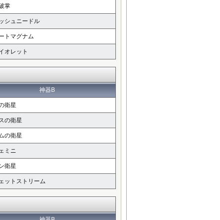
破掌
ッシュニードル
ートマグナム
イオレット
神器B
の衛星
スの衛星
ムの衛星
ェミニ
ン衛星
ェットストリーム
神器B