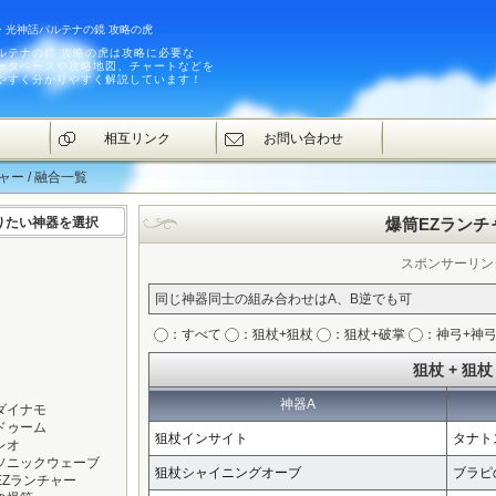
・光神話パルテナの鏡 攻略の虎
ルテナの鏡 攻略の虎は攻略に必要な
ータベースや攻略地図、チャートなどを
やすく分かりやすく解説しています！
相互リンク
お問い合わせ
ャー / 融合一覧
りたい神器を選択
爆筒EZランチ
スポンサーリン
同じ神器同士の組み合わせはA、B逆でも可
：すべて
：狙杖+狙杖
：狙杖+破掌
：神弓+神
狙杖 + 狙杖
神器A
ダイナモ
ドゥーム
狙杖インサイト
タナト
レオ
ソニックウェーブ
狙杖シャイニングオーブ
ブラピ
EZランチャー