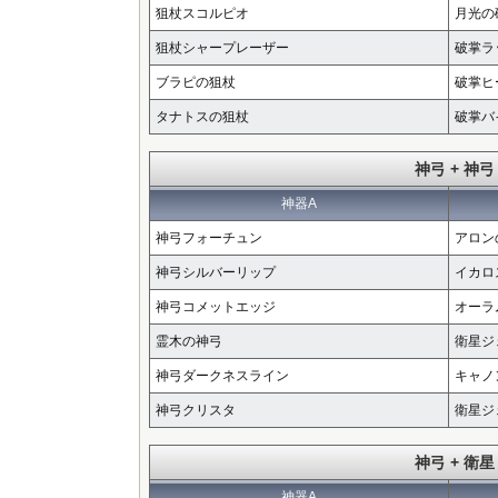
狙杖スコルピオ
月光の
狙杖シャープレーザー
破掌ラ
ブラピの狙杖
破掌ヒ
タナトスの狙杖
破掌バ
神弓 + 神弓
神器A
神弓フォーチュン
アロン
神弓シルバーリップ
イカロ
神弓コメットエッジ
オーラ
霊木の神弓
衛星ジ
神弓ダークネスライン
キャノ
神弓クリスタ
衛星ジ
神弓 + 衛星
神器A