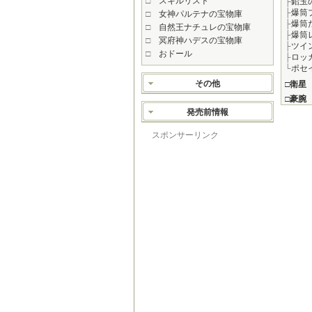
□
スキルリスト
├
鉛玉
├
爆筒
□
女神パルテナの宝物庫
├
爆筒
□
自然王ナチュレの宝物庫
├
爆筒
□
冥府神ハデスの宝物庫
├
ツイ
□
おドール
├
ロッ
└
ポセ
その他
□
衛星
□
豪腕
発売前情報
スポンサーリンク