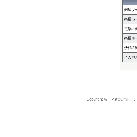
衛星プ
衛星ガ
電撃の
衛星ホ
妖精の
イカロ
Copyright 新・光神話パルテナの鏡 攻