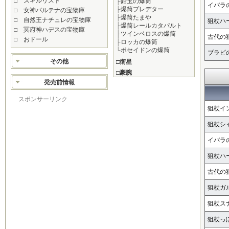
□
スキルリスト
├
鉛玉の爆筒
イバラ
├
爆筒プレデター
□
女神パルテナの宝物庫
├
爆筒たまや
□
自然王ナチュレの宝物庫
狙杖ハ
├
爆筒レールカタパルト
□
冥府神ハデスの宝物庫
├
ツインベロスの爆筒
古代の
□
おドール
├
ロッカの爆筒
└
ポセイドンの爆筒
ブラピ
その他
□
衛星
□
豪腕
発売前情報
スポンサーリンク
狙杖イ
狙杖シ
イバラ
狙杖ハ
古代の
狙杖ガ
狙杖ス
狙杖っ