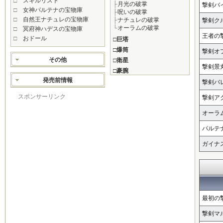
□
スキルリスト
├
月光の破掌
撃剣バ
□
女神パルテナの宝物庫
├
呪いの破掌
□
自然王ナチュレの宝物庫
├
ナチュレの破掌
撃剣ク
└
オーラムの破掌
□
冥府神ハデスの宝物庫
王者の
□
おドール
□
巨塔
□
爆筒
撃剣オ
その他
□
衛星
撃剣景
□
豪腕
発売前情報
撃剣バ
スポンサーリンク
撃剣ア
オーラ
パルテ
ガイナ
最初の
撃剣マ