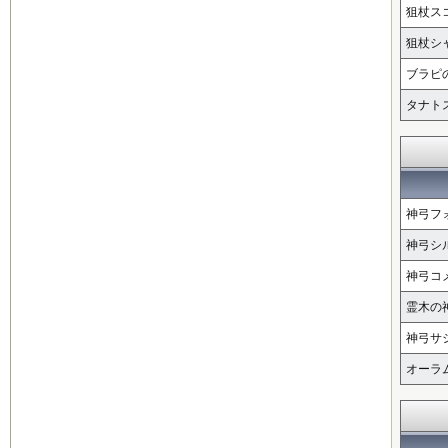
狙杖ス
狙杖シ
ブラピ
タナト
神弓フ
神弓シ
神弓コ
霊木の
神弓サ
オーラ