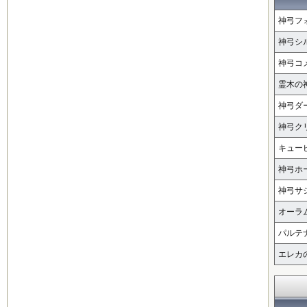
神弓フ
神弓シ
神弓コ
霊木の
神弓ダ
神弓ク
キュー
神弓ホ
神弓サ
オーラ
パルテ
エレカ