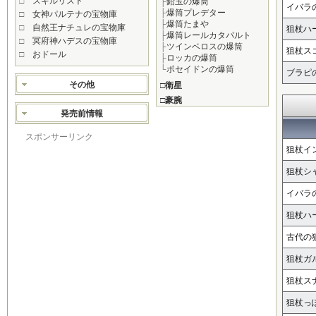
□
スキルリスト
├
鉛玉の爆筒
イバラ
├
爆筒プレデター
□
女神パルテナの宝物庫
├
爆筒たまや
□
自然王ナチュレの宝物庫
狙杖ハ
├
爆筒レールカタパルト
□
冥府神ハデスの宝物庫
├
ツインベロスの爆筒
狙杖ス
□
おドール
├
ロッカの爆筒
└
ポセイドンの爆筒
ブラピ
その他
□
衛星
□
豪腕
発売前情報
スポンサーリンク
狙杖イ
狙杖シ
イバラ
狙杖ハ
古代の
狙杖ガ
狙杖ス
狙杖っ