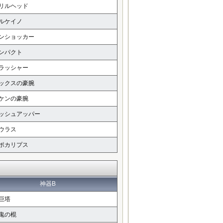
リルヘッド
ルケイノ
ンショッカー
ンパクト
ラッシャー
ックスの豪腕
ケンの豪腕
ッシュアッパー
ウラス
ポカリプス
神器B
巨塔
鬼の棍