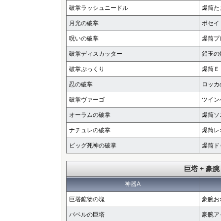
破掌ラッシュニードル
爆筒た
月光の破掌
ポセイ
呪いの破掌
爆筒プ
破掌ディスカッター
鉛玉の
破掌ぷっくり
爆筒Ｅ
忍の破掌
ロッカ
破掌ヴァーゴ
ツイン
オーラムの破掌
爆筒ソ
ナチュレの破掌
爆筒レ
ビッグ死神の破掌
爆筒ド
巨塔 + 豪腕
神器A
巨塔鉱物の塊
豪腕お
バベルの巨塔
豪腕ア