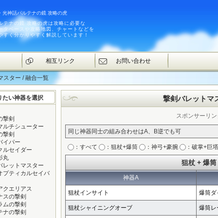
・光神話パルテナの鏡 攻略の虎
ルテナの鏡 攻略の虎は攻略に必要な
ータベースや攻略地図、チャートなどを
やすく分かりやすく解説しています！
相互リンク
お問い合わせ
スター / 融合一覧
りたい神器を選択
撃剣バレットマ
スポンサーリン
の撃剣
マルチシューター
同じ神器同士の組み合わせはA、B逆でも可
の撃剣
バイパー
：すべて
：狙杖+爆筒
：神弓+豪腕
：破掌+巨
クルセイダー
影丸
狙杖 + 爆筒
バレットマスター
オプティカルセイバ
神器A
アクエリアス
狙杖インサイト
爆筒ダ
ナスの撃剣
ラムの撃剣
狙杖シャイニングオーブ
爆筒レ
テナの撃剣