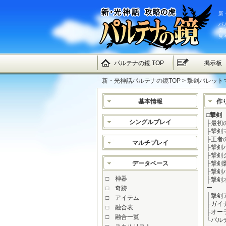
新
パ
デ
見
パルテナの鏡 TOP
掲示板
新・光神話パルテナの鏡TOP
> 撃剣バレットマ
基本情報
作
□
撃剣
シングルプレイ
├
最初
├
撃剣
├
王者
マルチプレイ
├
撃剣
├
撃剣
データベース
├
撃剣
├
撃剣
□
神器
├
撃剣
ー
□
奇跡
├
撃剣
□
アイテム
├
ガイ
□
融合表
├
オー
□
融合一覧
└
パル