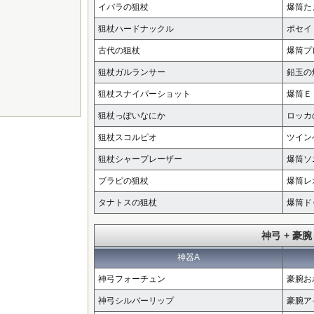
イバラの狙杖
爆筒た
狙杖ハードナックル
ポセイ
古代の狙杖
爆筒プ
狙杖ガルランサー
鉛玉の
狙杖スナイパーショット
爆筒Ｅ
狙杖っぽいなにか
ロッカ
狙杖スコルピオ
ツイン
狙杖シャープレーザー
爆筒ソ
ブラピの狙杖
爆筒レ
タナトスの狙杖
爆筒ド
神弓 + 豪腕
神器A
神弓フォーチュン
豪腕お
神弓シルバーリップ
豪腕ア