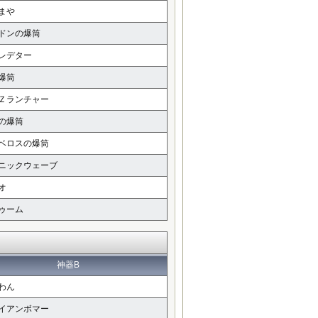
まや
ドンの爆筒
レデター
爆筒
Ｚランチャー
の爆筒
ベロスの爆筒
ニックウェーブ
オ
ゥーム
神器B
わん
イアンボマー