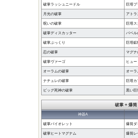
破掌ラッシュニードル
巨塔プ
月光の破掌
アトラ
呪いの破掌
巨塔ス
破掌ディスカッター
バベル
破掌ぷっくり
巨塔鉱
忍の破掌
マグナ
破掌ヴァーゴ
ヒュー
オーラムの破掌
オーラ
ナチュレの破掌
巨塔カ
ビッグ死神の破掌
黒い巨
破掌 + 爆筒
神器A
破掌バイオレット
爆筒ダ
破掌ヒートマグナム
爆筒レ