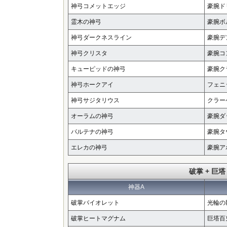
神弓コメットエッジ
豪腕ド
霊木の神弓
豪腕ボ
神弓ダークネスライン
豪腕デ
神弓クリスタ
豪腕コ
キューピッドの神弓
豪腕ク
神弓ホークアイ
フェニ
神弓サジタリウス
クラー
オーラムの神弓
豪腕ダ
パルテナの神弓
豪腕タ
エレカの神弓
豪腕ア
破掌 + 巨塔
神器A
破掌バイオレット
光輪の
破掌ヒートマグナム
巨塔百