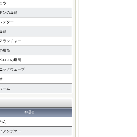
まや
ドンの爆筒
レデター
爆筒
Ｚランチャー
の爆筒
ベロスの爆筒
ニックウェーブ
オ
ゥーム
神器B
わん
イアンボマー