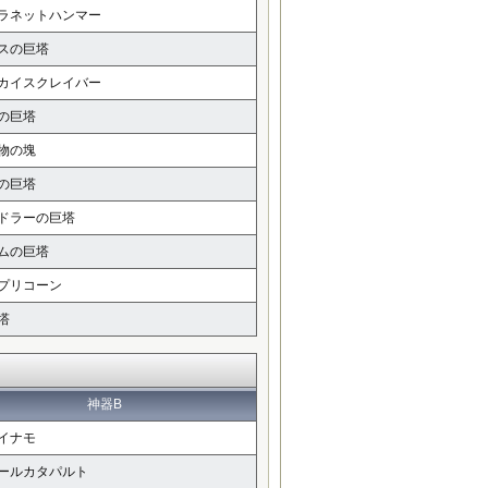
ラネットハンマー
スの巨塔
カイスクレイバー
の巨塔
物の塊
の巨塔
ドラーの巨塔
ムの巨塔
プリコーン
塔
神器B
イナモ
ールカタパルト