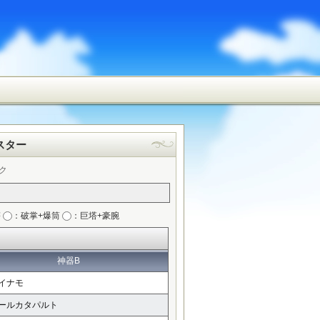
スター
ク
塔
：破掌+爆筒
：巨塔+豪腕
神器B
イナモ
ールカタパルト