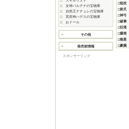
□
スキルリスト
□
狙杖
□
女神パルテナの宝物庫
□
射爪
□
自然王ナチュレの宝物庫
□
神弓
□
冥府神ハデスの宝物庫
□
破掌
□
おドール
□
巨塔
□
爆筒
その他
□
衛星
□
豪腕
発売前情報
スポンサーリンク