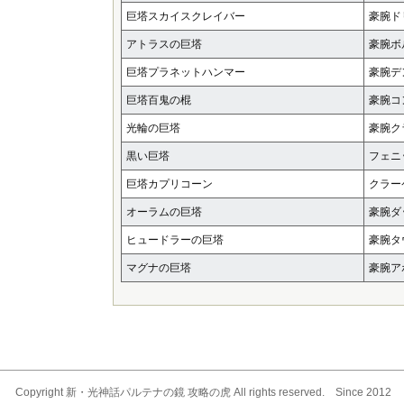
巨塔スカイスクレイバー
豪腕ド
アトラスの巨塔
豪腕ボ
巨塔プラネットハンマー
豪腕デ
巨塔百鬼の棍
豪腕コ
光輪の巨塔
豪腕ク
黒い巨塔
フェニ
巨塔カプリコーン
クラー
オーラムの巨塔
豪腕ダ
ヒュードラーの巨塔
豪腕タ
マグナの巨塔
豪腕ア
Copyright 新・光神話パルテナの鏡 攻略の虎 All rights reserved. Since 2012