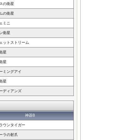
スの衛星
ムの衛星
ェミニ
ン衛星
ェットストリーム
衛星
衛星
ーミングアイ
衛星
ーディアンズ
神器B
ラウンタイガー
ーラの射爪