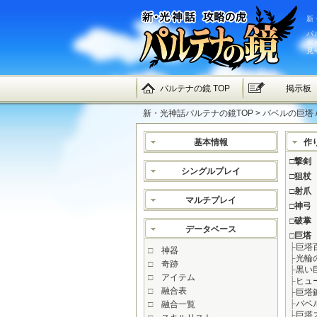
新
パ
デ
見
パルテナの鏡 TOP
掲示板
新・光神話パルテナの鏡TOP
> バベルの巨塔 
基本情報
作
□
撃剣
シングルプレイ
□
狙杖
□
射爪
マルチプレイ
□
神弓
□
破掌
データベース
□
巨塔
├
巨塔
□
神器
├
光輪
□
奇跡
├
黒い
□
アイテム
├
ヒュ
□
融合表
├
巨塔
├
バベ
□
融合一覧
├
巨塔