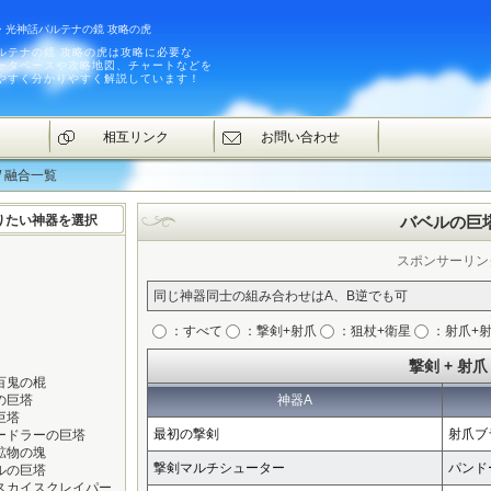
・光神話パルテナの鏡 攻略の虎
ルテナの鏡 攻略の虎は攻略に必要な
ータベースや攻略地図、チャートなどを
やすく分かりやすく解説しています！
相互リンク
お問い合わせ
/ 融合一覧
りたい神器を選択
バベルの巨
スポンサーリン
同じ神器同士の組み合わせはA、B逆でも可
：すべて
：撃剣+射爪
：狙杖+衛星
：射爪+
撃剣 + 射爪
百鬼の棍
の巨塔
神器A
巨塔
最初の撃剣
射爪ブ
ードラーの巨塔
鉱物の塊
撃剣マルチシューター
パンド
ルの巨塔
スカイスクレイパー