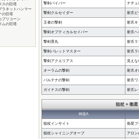
撃剣バイパー
ナチュ
ラスの巨塔
プラネットハンマー
撃剣クルセイダー
射爪ビ
ナの巨塔
カプリコーン
王者の撃剣
射爪キ
ラムの巨塔
撃剣オプティカルセイバー
射爪ヘ
撃剣景丸
射爪ラ
撃剣バレットマスター
射爪ラ
撃剣アクエリアス
見えな
オーラムの撃剣
射爪オ
パルテナの撃剣
射爪ワ
ガイナスの撃剣
射爪レ
狙杖 + 衛星
神器A
狙杖インサイト
衛星プ
狙杖シャイニングオーブ
アロン