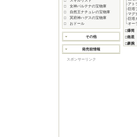
□
スキルリスト
├
アト
□
女神パルテナの宝物庫
├
巨塔
□
自然王ナチュレの宝物庫
├
マグ
□
冥府神ハデスの宝物庫
├
巨塔
□
おドール
└
オー
□
爆筒
その他
□
衛星
□
豪腕
発売前情報
スポンサーリンク