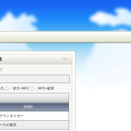
塔
ク
射爪
：射爪+神弓
：神弓+破掌
神器B
ラウンタイガー
ーラの射爪