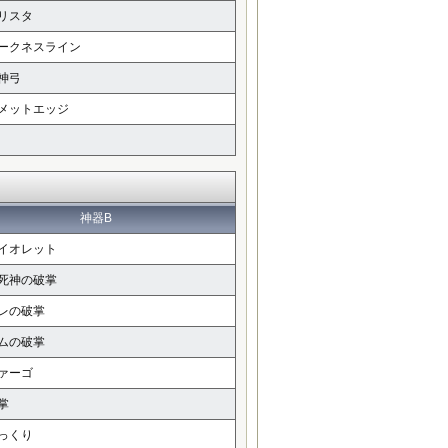
リスタ
ークネスライン
神弓
メットエッジ
神器B
イオレット
死神の破掌
レの破掌
ムの破掌
ァーゴ
掌
っくり