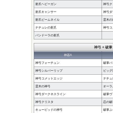
射爪ヘビーガン
神弓ク
射爪キャンサー
神弓ダ
射爪ビームネイル
霊木の
ナチュレの射爪
神弓コ
パンドーラの射爪
神弓 + 破掌
神器A
神弓フォーチュン
破掌バ
神弓シルバーリップ
ビッグ
神弓コメットエッジ
ナチュ
霊木の神弓
オーラ
神弓ダークネスライン
破掌ヴ
神弓クリスタ
忍の破
キューピッドの神弓
破掌ぷ