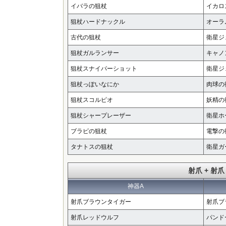
イバラの狙杖
イカロ
狙杖ハードナックル
オーラ
古代の狙杖
衛星ジ
狙杖ガルランサー
キャノ
狙杖スナイパーショット
衛星ジ
狙杖っぽいなにか
肉球の
狙杖スコルピオ
妖精の
狙杖シャープレーザー
衛星ホ
ブラピの狙杖
電撃の
タナトスの狙杖
衛星ガ
射爪 + 射爪
神器A
射爪ブラウンタイガー
射爪ブ
射爪レッドウルフ
パンド