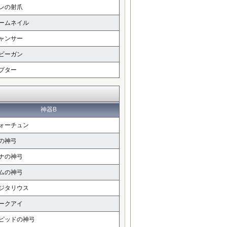
レの射爪
ームネイル
ャンサー
ビーガン
プター
神器B
ォーチュン
の神弓
ナの神弓
ムの神弓
ジタリウス
ークアイ
ピッドの神弓