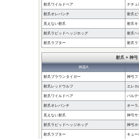
射爪ワイルドベア
ナチュ
射爪オレパンチ
射爪ビ
見えない射爪
射爪キ
射爪ラピッドヘッジホッグ
射爪ヘ
射爪ラプター
射爪ラ
射爪 + 神弓
神器A
射爪ブラウンタイガー
神弓フ
射爪レッドウルフ
エレカ
射爪ワイルドベア
パルテ
射爪オレパンチ
オーラ
見えない射爪
神弓サ
射爪ラピッドヘッジホッグ
神弓ホ
射爪ラプター
キュー