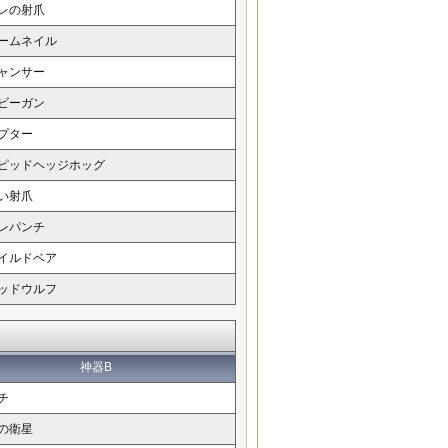
レの射爪
ームネイル
ャンサー
ビーガン
プター
ピッドヘッジホッグ
い射爪
レパンチ
イルドベア
ッドウルフ
神器B
チ
の衛星