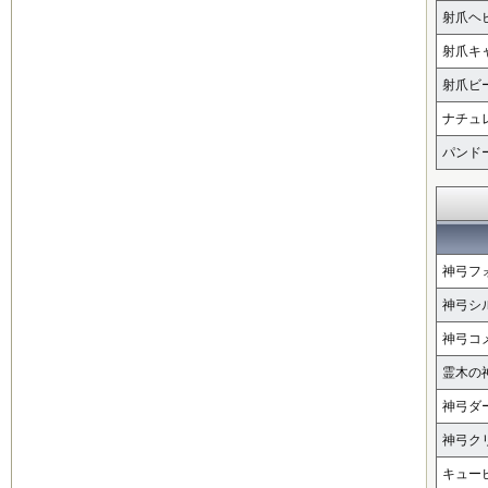
射爪ヘ
射爪キ
射爪ビ
ナチュ
パンド
神弓フ
神弓シ
神弓コ
霊木の
神弓ダ
神弓ク
キュー