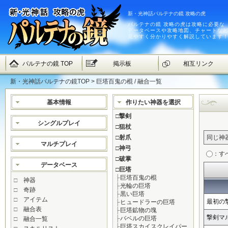
新・光神話パルテナの鏡 攻略の虎
パルテナの鏡 攻略の虎は攻略に必要な
データベースや攻略地図、チャートな
見やすく分かりやすく解説しています
パルテナの鏡 TOP
掲示板
相互リンク
新・光神話パルテナの鏡TOP
> 巨塔百鬼の棍 / 融合一覧
基本情報
作りたい神器を選択
□
撃剣
シングルプレイ
□
狙杖
□
射爪
同じ神
マルチプレイ
□
神弓
：す
□
破掌
データベース
□
巨塔
├
巨塔百鬼の棍
□
神器
├
光輪の巨塔
□
奇跡
├
黒い巨塔
□
アイテム
最初の
├
ヒュードラーの巨塔
□
融合表
├
巨塔鉱物の塊
撃剣マ
├
バベルの巨塔
□
融合一覧
├
巨塔スカイスクレイパー