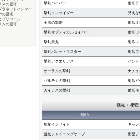
撃剣バイパー
射爪ラ
ラスの巨塔
プラネットハンマー
撃剣クルセイダー
見えな
ナの巨塔
カプリコーン
王者の撃剣
射爪オ
ラムの巨塔
撃剣オプティカルセイバー
射爪ワ
撃剣景丸
射爪レ
撃剣バレットマスター
射爪ブ
撃剣アクエリアス
パンド
オーラムの撃剣
ナチュ
パルテナの撃剣
射爪ビ
ガイナスの撃剣
射爪キ
狙杖 + 衛星
神器A
狙杖インサイト
キャノ
狙杖シャイニングオーブ
衛星ジ