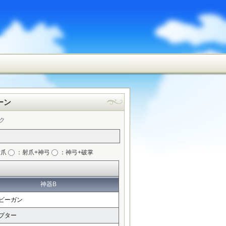
ーン
ク
射爪
：射爪+神弓
：神弓+破掌
神器B
ビーガン
プター