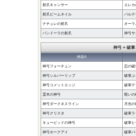
射爪キャンサー
エレカ
射爪ビームネイル
パルテ
ナチュレの射爪
オーラ
パンドーラの射爪
神弓サ
神弓 + 破掌
神器A
神弓フォーチュン
忍の破
神弓シルバーリップ
破掌ぷ
神弓コメットエッジ
破掌デ
霊木の神弓
呪いの
神弓ダークネスライン
月光の
神弓クリスタ
破掌ラ
キューピッドの神弓
破掌ヒ
神弓ホークアイ
破掌バ