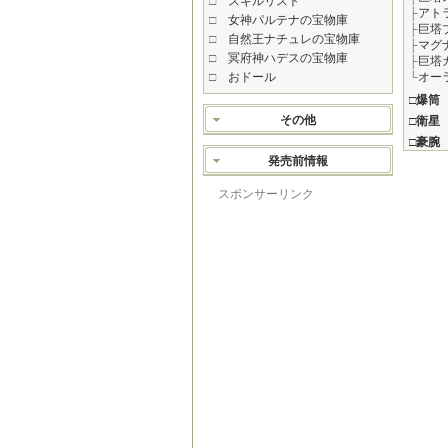
□
スキルリスト
├
アト
□
女神パルテナの宝物庫
├
巨塔
□
自然王ナチュレの宝物庫
├
マグ
□
冥府神ハデスの宝物庫
├
巨塔
□
おドール
└
オー
□
爆筒
その他
□
衛星
□
豪腕
発売前情報
スポンサーリンク