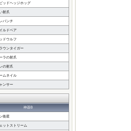
ピッドヘッジホッグ
い射爪
レパンチ
イルドベア
ッドウルフ
ラウンタイガー
ーラの射爪
レの射爪
ームネイル
ャンサー
神器B
ン衛星
ェットストリーム