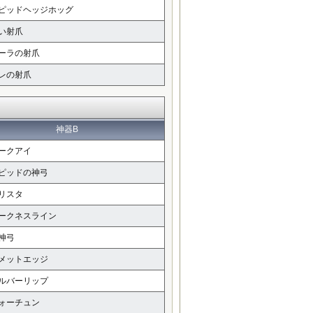
ピッドヘッジホッグ
い射爪
ーラの射爪
レの射爪
神器B
ークアイ
ピッドの神弓
リスタ
ークネスライン
神弓
メットエッジ
ルバーリップ
ォーチュン