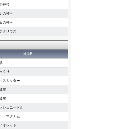
の神弓
ナの神弓
ムの神弓
ジタリウス
神器B
掌
っくり
ィスカッター
破掌
破掌
ッシュニードル
ートマグナム
イオレット