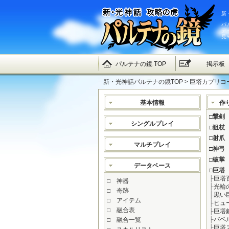
新
パ
デ
見
パルテナの鏡 TOP
掲示板
新・光神話パルテナの鏡TOP
> 巨塔カプリコー
基本情報
作
□
撃剣
シングルプレイ
□
狙杖
□
射爪
マルチプレイ
□
神弓
□
破掌
データベース
□
巨塔
├
巨塔
□
神器
├
光輪
□
奇跡
├
黒い
□
アイテム
├
ヒュ
□
融合表
├
巨塔
├
バベ
□
融合一覧
├
巨塔