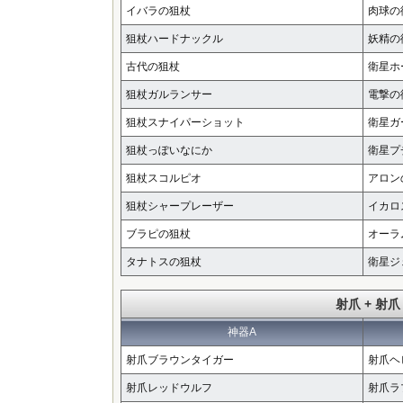
イバラの狙杖
肉球の
狙杖ハードナックル
妖精の
古代の狙杖
衛星ホ
狙杖ガルランサー
電撃の
狙杖スナイパーショット
衛星ガ
狙杖っぽいなにか
衛星プ
狙杖スコルピオ
アロン
狙杖シャープレーザー
イカロ
ブラピの狙杖
オーラ
タナトスの狙杖
衛星ジ
射爪 + 射爪
神器A
射爪ブラウンタイガー
射爪ヘ
射爪レッドウルフ
射爪ラ