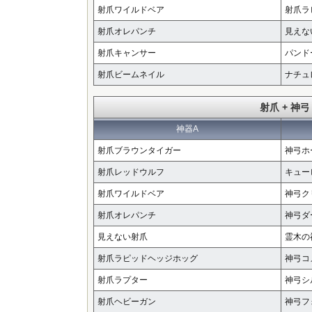
射爪ワイルドベア
射爪ラ
射爪オレパンチ
見えな
射爪キャンサー
パンド
射爪ビームネイル
ナチュ
射爪 + 神弓
神器A
射爪ブラウンタイガー
神弓ホ
射爪レッドウルフ
キュー
射爪ワイルドベア
神弓ク
射爪オレパンチ
神弓ダ
見えない射爪
霊木の
射爪ラピッドヘッジホッグ
神弓コ
射爪ラプター
神弓シ
射爪ヘビーガン
神弓フ