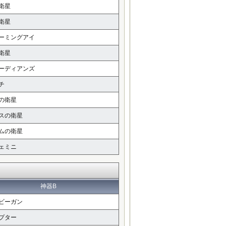
衛星
衛星
ーミングアイ
衛星
ーディアンズ
チ
の衛星
スの衛星
ムの衛星
ェミニ
神器B
ビーガン
プター