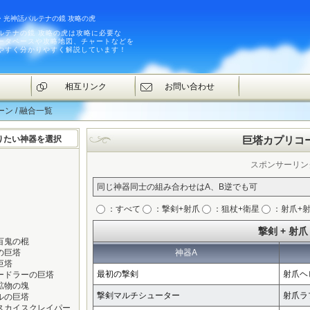
・光神話パルテナの鏡 攻略の虎
ルテナの鏡 攻略の虎は攻略に必要な
ータベースや攻略地図、チャートなどを
やすく分かりやすく解説しています！
相互リンク
お問い合わせ
ン / 融合一覧
りたい神器を選択
巨塔カプリコ
スポンサーリン
同じ神器同士の組み合わせはA、B逆でも可
：すべて
：撃剣+射爪
：狙杖+衛星
：射爪+
撃剣 + 射爪
百鬼の棍
の巨塔
神器A
巨塔
最初の撃剣
射爪ヘ
ードラーの巨塔
鉱物の塊
撃剣マルチシューター
射爪ラ
ルの巨塔
スカイスクレイパー