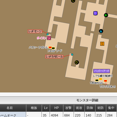
モンスター詳細
名前
種族
Lv
HP
攻撃
術攻
防御
術防
集中
ルームオーク
-
35
4094
684
220
140
215
284