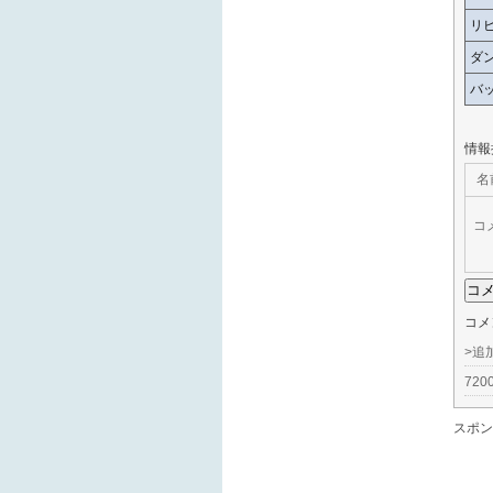
リ
ダ
バ
情報
名
コ
コメ
>追
72
スポン