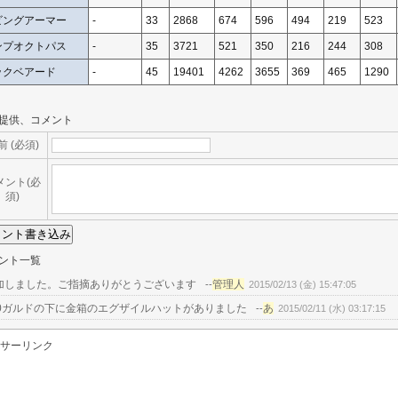
ビングアーマー
-
33
2868
674
596
494
219
523
ンプオクトパス
-
35
3721
521
350
216
244
308
ックベアード
-
45
19401
4262
3655
369
465
1290
提供、コメント
前 (必須)
メント(必
須)
ント一覧
加しました。ご指摘ありがとうございます
管理人
--
2015/02/13 (金) 15:47:05
00ガルドの下に金箱のエグザイルハットがありました
あ
--
2015/02/11 (水) 03:17:15
サーリンク