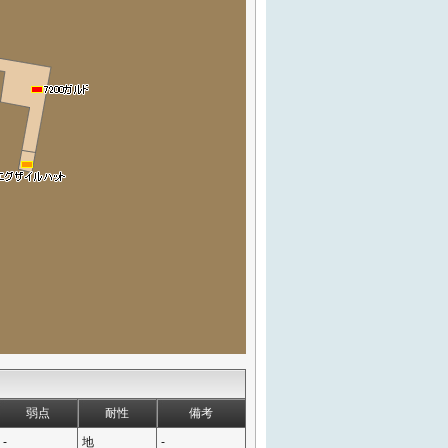
弱点
耐性
備考
-
地
-