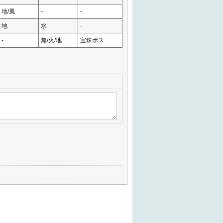
地/風
-
-
地
水
-
-
無/火/地
宝珠ボス