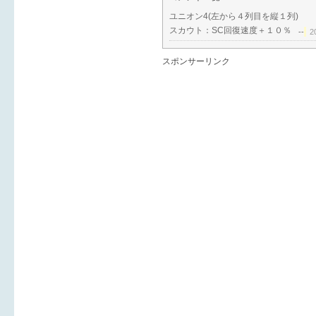
ユニオン4(左から４列目を縦１列)
スカウト：SC回復速度＋１０％
--
2
スポンサーリンク