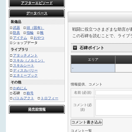
アフターエピソード
データベース
装備品
□
武器
□
頭（固有）
戦闘に役立つさまざまな助言が
□
防具
□
指輪
□
靴
この石碑を読むことで、ライブ
□
アイテム
□
おやつ
□ ショップデータ
石碑ポイント
ライブラリ
□
アタッチメント
エリア
□
スキル（ノルミン）
□
スキルシート
-
□
ディスカバリー
□
エネミーブック
その他
情報提供、コメント
□
かめにん
名前 (必須)
□
石碑
□
称号
□
バトルアクト
□
トロフィー
コメント(必
発売前情報
須)
コメント一覧