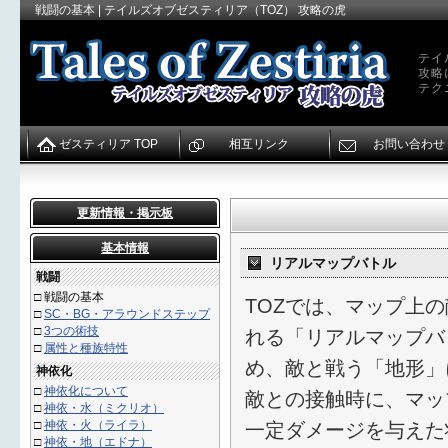
戦闘の基本 | テイルズオブゼスティリア（TOZ） 攻略の虎
テイ
攻略
テク
ゼスティリア TOP
相互リンク
お問い合わせ
更新情報・掲示板
基本情報
リアルマップバトル
戦闘
□
戦闘の基本
TOZでは、マップ上
□
SC・BG・アラウンドステップ
□
3つの術技
れる「リアルマップバ
□
属性と種族特性
め、敵と戦う「地形」
神依化
□
神依化について
敵との接触時に、マッ
□
神依・水（ミクリオ）
□
神依・火（ライラ）
一定ダメージを与えた
□
神依・地（エドナ）