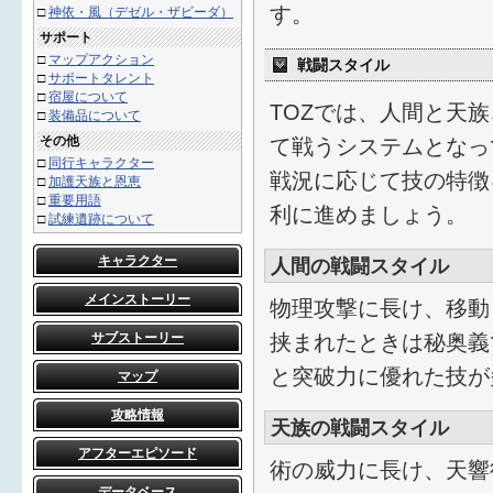
す。
□
神依・風（デゼル・ザビーダ）
サポート
□
マップアクション
戦闘スタイル
□
サポートタレント
□
宿屋について
TOZでは、人間と天
□
装備品について
その他
て戦うシステムとなっ
□
同行キャラクター
戦況に応じて技の特徴
□
加護天族と恩恵
□
重要用語
利に進めましょう。
□
試練遺跡について
キャラクター
人間の戦闘スタイル
メインストーリー
物理攻撃に長け、移動
サブストーリー
挟まれたときは秘奥義
と突破力に優れた技が
マップ
攻略情報
天族の戦闘スタイル
アフターエピソード
術の威力に長け、天響
データベース