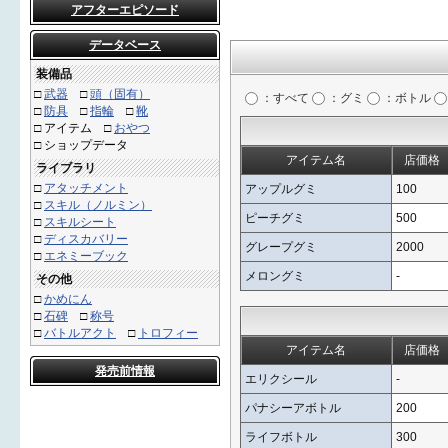
アフターエピソード
データベース
装備品
□
武器
□
頭（固有）
：すべて
：グミ
：ボトル
□
防具
□
指輪
□
靴
□
アイテム
□
おやつ
□ ショップデータ
アイテム名
店価格
ライブラリ
□
アタッチメント
アップルグミ
100
□
スキル（ノルミン）
ピーチグミ
500
□
スキルシート
□
ディスカバリー
グレープグミ
2000
□
エネミーブック
メロングミ
-
その他
□
かめにん
□
石碑
□
称号
□
バトルアクト
□
トロフィー
アイテム名
店価格
発売前情報
エリクシール
-
パナシーアボトル
200
ライフボトル
300