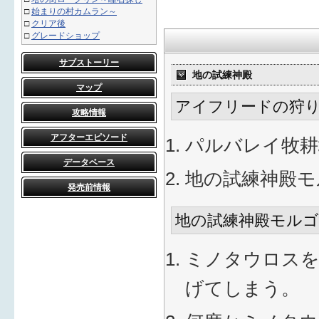
□
始まりの村カムラン～
□
クリア後
□
グレードショップ
サブストーリー
地の試練神殿
マップ
アイフリードの狩り
攻略情報
アフターエピソード
パルバレイ牧耕
データベース
地の試練神殿モ
発売前情報
地の試練神殿モルゴ
ミノタウロスを
げてしまう。