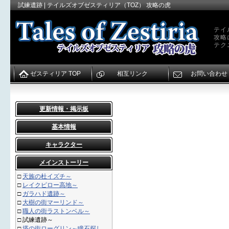
試練遺跡 | テイルズオブゼスティリア（TOZ） 攻略の虎
テイ
攻略
テク
ゼスティリア TOP
相互リンク
お問い合わせ
更新情報・掲示板
基本情報
キャラクター
メインストーリー
□
天族の杜イズチ～
□
レイクピロー高地～
□
ガラハド遺跡～
□
大樹の街マーリンド～
□
職人の街ラストンベル～
□
試練遺跡～
□
塔の街ローグリン～瞳石探し