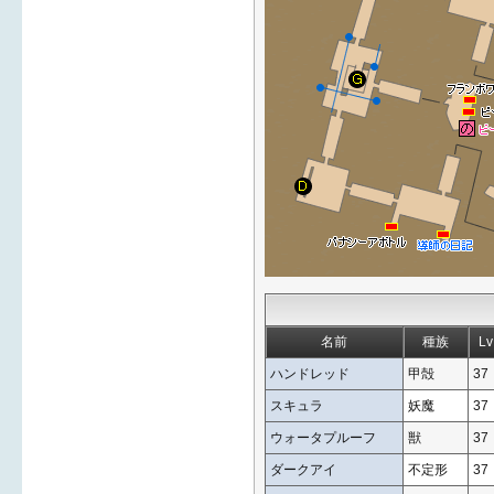
名前
種族
Lv
ハンドレッド
甲殻
37
スキュラ
妖魔
37
ウォータプルーフ
獣
37
ダークアイ
不定形
37