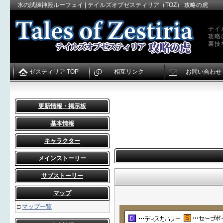
水の試練神殿ルーフェイ | テイルズオブゼスティリア（TOZ） 攻略の虎
テイ
攻略
裏技
ゼスティリア TOP
相互リンク
お問い合わせ
更新情報・掲示板
基本情報
キャラクター
メインストーリー
サブストーリー
マップ
□
マップ一覧