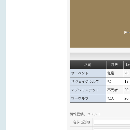
名前
種族
Lv
サーペント
無足
20
サヴェイジウルフ
獣
18
マジシャンデッド
不死者
20
ワーウルフ
獣人
20
情報提供、コメント
名前 (必須)