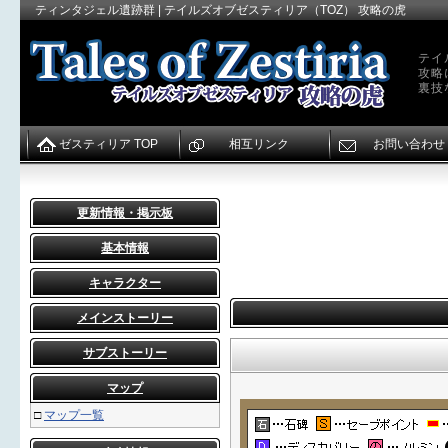
ティンタジェル遺跡群 | テイルズオブゼスティリア（TOZ） 攻略の虎
テイ
攻略
裏技
ゼスティリア TOP
相互リンク
お問い合わせ
更新情報・掲示板
基本情報
キャラクター
メインストーリー
サブストーリー
マップ
□
マップ一覧