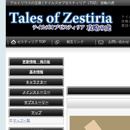
アルトリウスの玉座 | テイルズオブゼスティリア（TOZ） 攻略の虎
テイ
攻略
裏技
ゼスティリア TOP
相互リンク
お問い合わせ
更新情報・掲示板
基本情報
キャラクター
メインストーリー
サブストーリー
マップ
□
マップ一覧