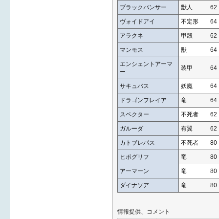
ブラックパンサー
獣人
62
ヴォイドアイ
不定形
64
アラクネ
甲殻
62
マンモス
獣
64
エンシェントアーマ
装甲
64
ー
サキュバス
妖魔
64
ドラゴンフレイア
竜
64
スペクター
不死者
62
ガルーダ
有翼
62
カトブレパス
不死者
80
ヒポグリフ
竜
80
アーマーン
竜
80
ダイナソア
竜
80
情報提供、コメント