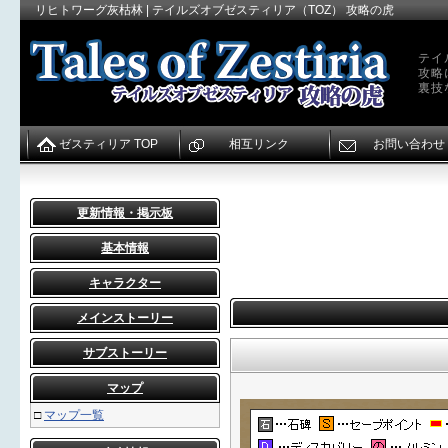
リヒトワーグ灰枯林 | テイルズオブゼスティリア（TOZ） 攻略の虎
テイ
攻略
裏技
ゼスティリア TOP
相互リンク
お問い合わせ
更新情報・掲示板
基本情報
キャラクター
メインストーリー
サブストーリー
マップ
□
マップ一覧