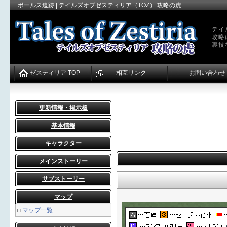
ボールス遺跡 | テイルズオブゼスティリア（TOZ） 攻略の虎
テイ
攻略
裏技
ゼスティリア TOP
相互リンク
お問い合わせ
更新情報・掲示板
基本情報
キャラクター
メインストーリー
サブストーリー
マップ
□
マップ一覧