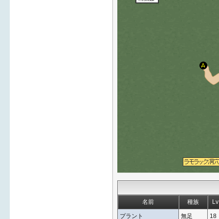
名前
種族
Lv
プラント
無足
18