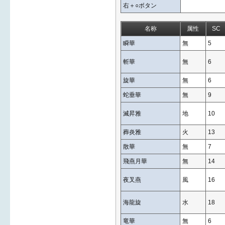
右＋○ボタン
名称
属性
SC
瞬華
無
5
斬華
無
6
旋華
無
6
蛇垂華
無
9
滅昇雅
地
10
葬炎雅
火
13
散華
無
7
飛燕月華
無
14
夜叉燕
風
16
海龍旋
水
18
竜華
無
6