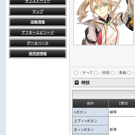
サブストーリー
マップ
攻略情報
アフターエピソード
データベース
発売前情報
：すべて
：特技
：奥義
：
特技
操作
1撃目
○ボタン
瞬華
上下＋○ボタン
左＋○ボタン
斬華