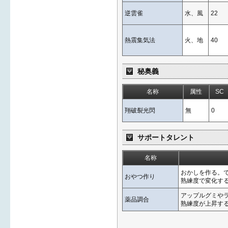
逆雲雀
水、風
22
熱震集気法
火、地
40
秘奥義
名称
属性
SC
翔破裂光閃
無
0
サポートタレント
名称
おかしを作る。
おやつ作り
熟練度で変化す
アップルグミや
薬品調合
熟練度が上昇す