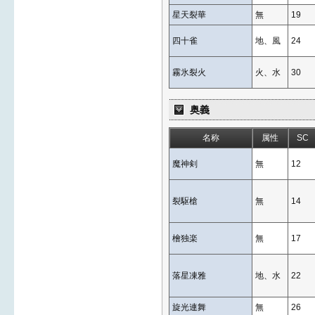
星天裂華
無
19
四十雀
地、風
24
霧氷裂火
火、水
30
奥義
名称
属性
SC
魔神剣
無
12
裂駆槍
無
14
檜独楽
無
17
落星凍雅
地、水
22
旋光連舞
無
26