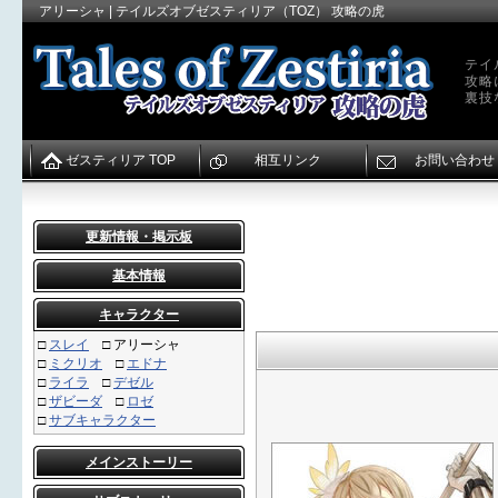
アリーシャ | テイルズオブゼスティリア（TOZ） 攻略の虎
テイ
攻略
裏技
ゼスティリア TOP
相互リンク
お問い合わせ
更新情報・掲示板
基本情報
キャラクター
□
スレイ
□
アリーシャ
□
ミクリオ
□
エドナ
□
ライラ
□
デゼル
□
ザビーダ
□
ロゼ
□
サブキャラクター
メインストーリー