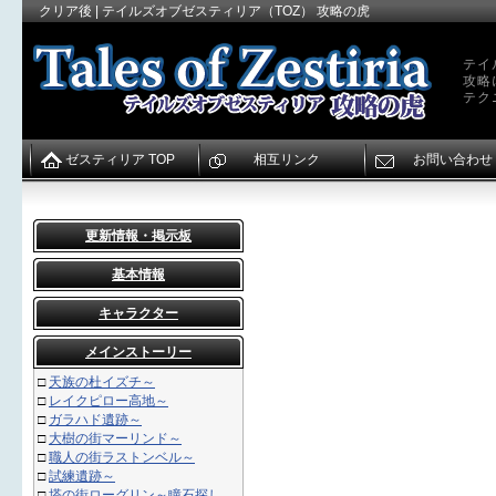
クリア後 | テイルズオブゼスティリア（TOZ） 攻略の虎
テイ
攻略
テク
ゼスティリア TOP
相互リンク
お問い合わせ
更新情報・掲示板
基本情報
キャラクター
メインストーリー
□
天族の杜イズチ～
□
レイクピロー高地～
□
ガラハド遺跡～
□
大樹の街マーリンド～
□
職人の街ラストンベル～
□
試練遺跡～
□
塔の街ローグリン～瞳石探し