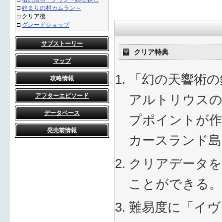
□
始まりの村カムラン～
□
クリア後
□
グレードショップ
サブストーリー
クリア特典
マップ
「幻の天響術の
攻略情報
アフターエピソード
アルトリウスの
データベース
プポイントが作
発売前情報
カースランド島
クリアデータを
ことができる。
難易度に「イヴ