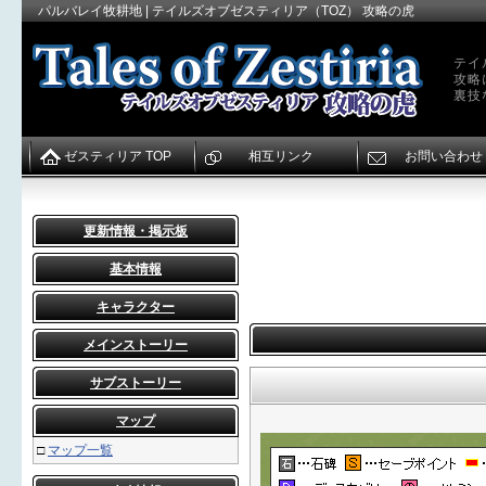
パルバレイ牧耕地 | テイルズオブゼスティリア（TOZ） 攻略の虎
テイ
攻略
裏技
ゼスティリア TOP
相互リンク
お問い合わせ
更新情報・掲示板
基本情報
キャラクター
メインストーリー
サブストーリー
マップ
□
マップ一覧