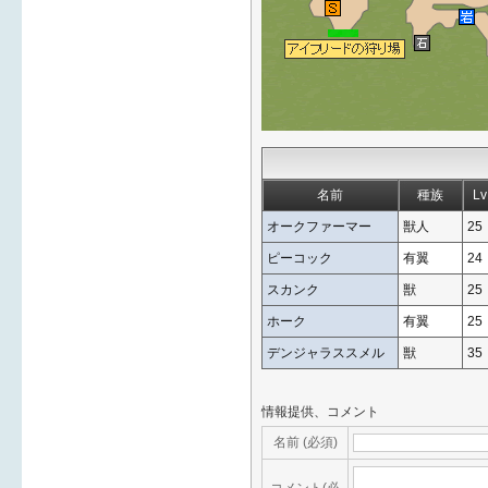
名前
種族
Lv
オークファーマー
獣人
25
ピーコック
有翼
24
スカンク
獣
25
ホーク
有翼
25
デンジャラススメル
獣
35
情報提供、コメント
名前 (必須)