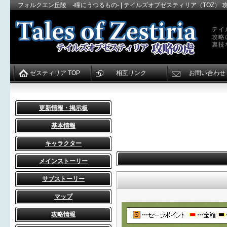
フォルクエン丘陵 -瞳にうつるもの- | テイルズオブゼスティリア（TOZ） 
テイ
攻略
裏技
ゼスティリア TOP
相互リンク
お問い合わせ
更新情報・掲示板
基本情報
キャラクター
メインストーリー
サブストーリー
マップ
攻略情報