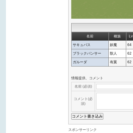
名前
種族
Lv
サキュバス
妖魔
64
ブラックパンサー
獣人
62
ガルーダ
有翼
62
情報提供、コメント
名前 (必須)
コメント(必
須)
スポンサーリンク