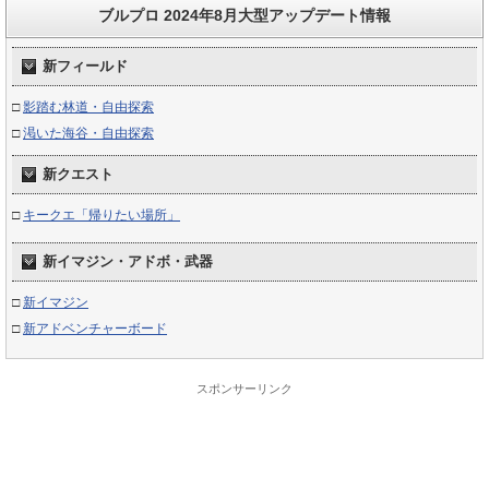
ブルプロ 2024年8月大型アップデート情報
新フィールド
□
影踏む林道・自由探索
□
渇いた海谷・自由探索
新クエスト
□
キークエ「帰りたい場所」
新イマジン・アドボ・武器
□
新イマジン
□
新アドベンチャーボード
スポンサーリンク