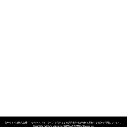
当サイトでは株式会社バンダイナムコオンラインを代表とする共同著作者が権利を所有する画像を利用しています。
©BANDAI NAMCO Online Inc. ©BANDAI NAMCO Studios Inc.