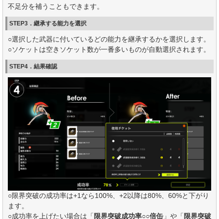
不足分を補うこともできます。
STEP3．継承する能力を選択
○選択した武器に付いているどの能力を継承するかを選択します。
○ソケットは空きソケット数が一番多いものが自動選択されます。
STEP4．結果確認
○限界突破の成功率は+1なら100%、+2以降は80%、60%と下がり
ます。
○成功率を上げたい場合は「
限界突破成功率○○倍缶
」や「
限界突破