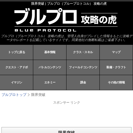
限界突破 | ブルプロ（ブループロトコル） 攻略の虎
ブルプロ（ブループロトコル） 攻略の虎は、管理人自身がプレイした情報をもとに攻略デ
ータやレポートを記載しているサイトです。同業他社の無断転載はご遠慮下さい。
トップに戻る
基本情報
クラス・スキル
マップ
クエスト・アドボ
バトルコンテンツ
フィールドコンテンツ
装備・クラフト
イマジン
エネミー
課金
その他の情報
ブルプロトップ
限界突破
スポンサー リンク
限界突破