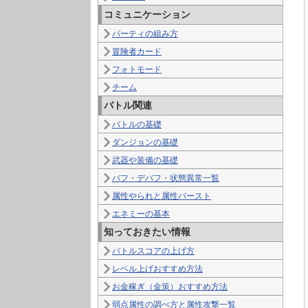
コミュニケーション
パーティの組み方
冒険者カード
フォトモード
チーム
バトル関連
バトルの基礎
ダンジョンの基礎
武器や装備の基礎
バフ・デバフ・状態異常一覧
属性やられと属性バースト
エネミーの基本
知っておきたい情報
バトルスコアの上げ方
レベル上げおすすめ方法
お金稼ぎ（金策）おすすめ方法
弱点属性の調べ方と属性攻撃一覧