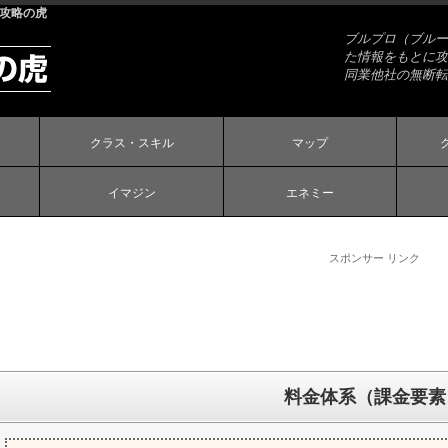
 攻略の虎
ブルプロ（ブルー
た情報をもとに攻
同業他社の無断転
クラス・スキル
マップ
イマジン
エネミー
スポンサー リンク
料金体系（課金要素