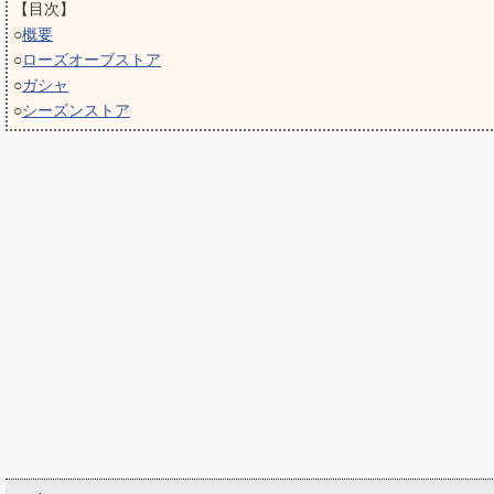
【目次】
○
概要
○
ローズオーブストア
○
ガシャ
○
シーズンストア