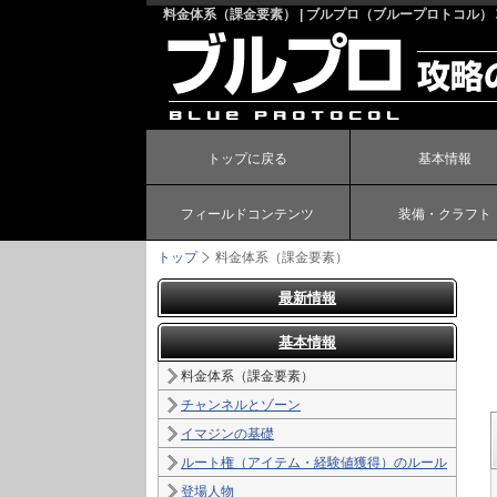
料金体系（課金要素） | ブルプロ（ブループロトコル）
トップに戻る
基本情報
フィールドコンテンツ
装備・クラフト
トップ
料金体系（課金要素）
最新情報
基本情報
料金体系（課金要素）
チャンネルとゾーン
イマジンの基礎
ルート権（アイテム・経験値獲得）のルール
登場人物