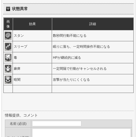
状態異常
画
効果
詳細
像
スタン
数秒間行動不能になる
スリープ
眠りに落ち、一定時間操作不能になる
毒
HPが継続的に減る
麻痺
一定間隔で行動がキャンセルされる
暗闇
攻撃が当たりにくくなる
情報提供、コメント
名前 (必須)