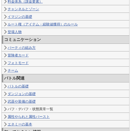
料金体系（課金要素）
チャンネルとゾーン
イマジンの基礎
ルート権（アイテム・経験値獲得）のルール
登場人物
コミュニケーション
パーティの組み方
冒険者カード
フォトモード
チーム
バトル関連
バトルの基礎
ダンジョンの基礎
武器や装備の基礎
バフ・デバフ・状態異常一覧
属性やられと属性バースト
エネミーの基本