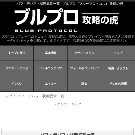
バフ・デバフ・状態異常一覧 | ブルプロ（ブループロトコル） 攻略の虎
ブルプロ（ブループロトコル） 攻略の虎は、管理人自身がプレイした情報をもとに攻略デ
ータやレポートを記載しているサイトです。同業他社の無断転載はご遠慮下さい。
トップに戻る
基本情報
クラス・スキル
マップ
クエスト・アドボ
バトルコンテンツ
フィールドコンテンツ
装備・クラフト
イマジン
エネミー
課金
その他の情報
トップ
バフ・デバフ・状態異常一覧
スポンサー リンク
バフ・デバフ・状態異常一覧