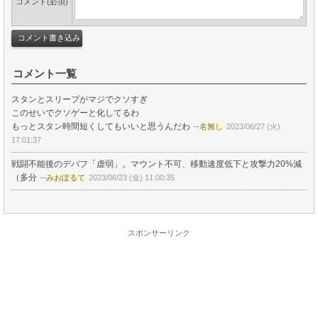
コメント(必須)
コメント一覧
スタンとスリープがマジでクソすぎ
このせいでクソゲーと化してるわ
もっとスタン時間短くしてもいいと思うんだわ
--
名無し
2023/06/27 (火)
17:01:37
戦闘不能後のデバフ「虚弱」。マウント不可、移動速度低下と攻撃力20%減
（多分
--
みおぽるて
2023/06/23 (金) 11:00:35
スポンサーリンク