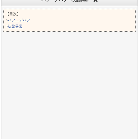
【目次】
○
バフ・デバフ
○
状態異常