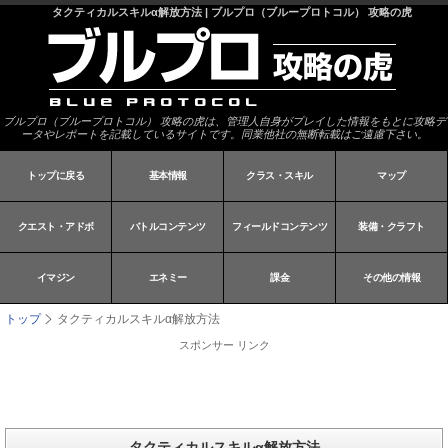
タクティカルスキルα解放方法 | ブルプロ（ブループロトコル） 攻略の虎
ブルプロ（ブループロトコル） 攻略の虎は、管理人自身がプレイした情報をもとに攻略デ
ータやレポートを記載しているサイトです。同業他社の無断転載はご遠慮下さい。
トップに戻る
基本情報
クラス・スキル
マップ
クエスト・アドボ
バトルコンテンツ
フィールドコンテンツ
装備・クラフト
イマジン
エネミー
課金
その他の情報
トップ
タクティカルスキルα解放方法
スポンサー リンク
タクティカルスキルα解放方法