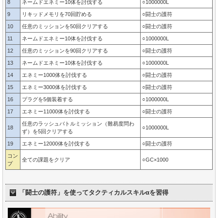
8
ネームドエネミー10体を討伐する
○1000000L
9
リキッドメモリを70回貯める
○闘士の護符
10
任意のミッションを50回クリアする
○闘士の護符
11
ネームドエネミー10体を討伐する
○1000000L
12
任意のミッションを90回クリアする
○闘士の護符
13
ネームドエネミー10体を討伐する
○1000000L
14
エネミー1000体を討伐する
○闘士の護符
15
エネミー3000体を討伐する
○闘士の護符
16
プラグを5個装着する
○1000000L
17
エネミー11000体を討伐する
○闘士の護符
任意のラッシュバトルミッション（難易度問わ
18
○1000000L
ず）を5回クリアする
19
エネミー12000体を討伐する
○闘士の護符
コン
全ての課題をクリア
○GC×1000
プ
「闘士の護符」を使ってタクティカルスキルαを習得