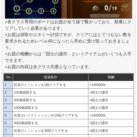
○各クラス専用のボードはお題が全て線で繋がっており、順番にク
リアしていく必要があります。
○お題は採取やエネミー討伐ですが、クリアにはとてつもない数を
要求されるためレベル45になったら早めに受け取っておきましょ
う。
○お題の報酬からは「闘士の護符」というアイテムがいくつも入手
できます。
○お題の内容は全クラス共通となっています。
No
達成条件
報酬
1
任意のミッションを1回クリアする
○1000000L
2
100個採取する
○闘士の護符
3
300個採取する
○闘士の護符
4
1000個採取する
○闘士の護符
5
任意のレイドミッションを10回クリアする
○1000000L
6
3000個採取する
○闘士の護符
7
任意のミッションを30回クリアする
○闘士の護符